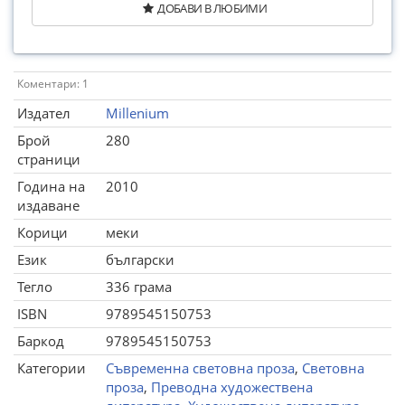
ДОБАВИ В ЛЮБИМИ
Коментари: 1
Издател
Millenium
Брой
280
страници
Година на
2010
издаване
Корици
меки
Език
български
Тегло
336 грама
ISBN
9789545150753
Баркод
9789545150753
Категории
Съвременна световна проза
,
Световна
проза
,
Преводна художествена