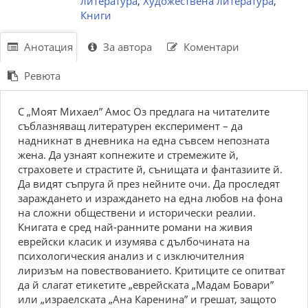
литература
,
Художествена литература
,
Книги
Анотация
За автора
Коментари
Ревюта
С „Моят Михаел” Амос Оз предлага на читателите
съблазняващ литературен експеримент – да
надникнат в дневника на една съвсем непозната
жена. Да узнаят копнежите и стремежите й,
страховете и страстите й, сънищата и фантазиите й.
Да видят съпруга й през нейните очи. Да проследят
зараждането и израждането на една любов на фона
на сложни обществени и исторически реалии.
Книгата е сред най-ранните романи на живия
еврейски класик и изумява с дълбочината на
психологическия анализ и с изключителния
лиризъм на повествованието. Критиците се опитват
да й слагат етикетите „еврейската „Мадам Бовари”
или „израелската „Ана Каренина” и грешат, защото