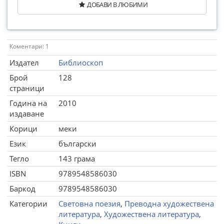
ДОБАВИ В ЛЮБИМИ
Коментари: 1
Издател
Библиоскоп
Брой
128
страници
Година на
2010
издаване
Корици
меки
Език
български
Тегло
143 грама
ISBN
9789548586030
Баркод
9789548586030
Категории
Световна поезия
,
Преводна художествена
литература
,
Художествена литература
,