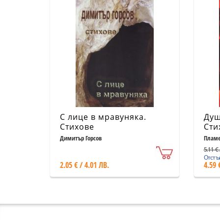
С лице в мравуняка.
Душ
Стихове
Сти
Димитър Горсов
Пламе
5.11 € 
Отстъп
2.05 € / 4.01 ЛВ.
4.59 