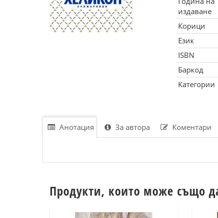
Година на
издаване
Корици
Език
ISBN
Баркод
Категории
Анотация
За автора
Коментари
Продукти, които може също д