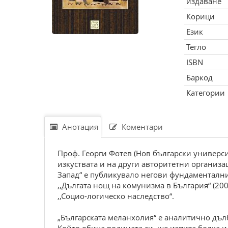
издаване
Корици
Език
Тегло
ISBN
Баркод
Категории
Анотация
Коментари
Проф. Георги Фотев (Нов български универси
изкуствата и на други авторитетни организац
Запад“ е публикувало негови фундаментални 
,,Дългата нощ на комунизма в България“ (2008
,,Социо-логическо наследство“.
„Българската меланхолия“ е аналитично дъл