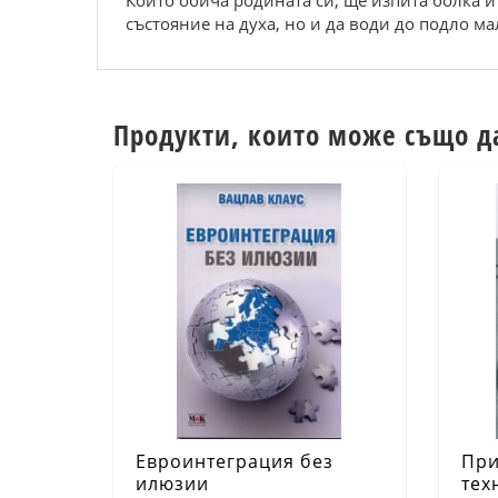
Който обича родината си, ще изпита болка 
състояние на духа, но и да води до подло м
Продукти, които може също д
Евроинтеграция без
При
илюзии
тех