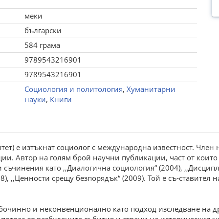
меки
български
584 грама
9789543216901
9789543216901
Социология и политология
,
Хуманитарни
науки
,
Книги
тет) е изтъкнат социолог с международна известност. Член 
ии. Автор на голям брой научни публикации, част от които 
съчинения като ,,Диалогична социология“ (2004), ,,Дисципл
), ,,Ценности срещу безпорядък“ (2009). Той е съ-­ставител
бочинно и неконвенционално като подход изследване на др