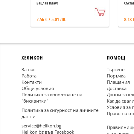
све
Вацлав Клаус
Съста
2.56 € / 5.01 ЛВ.
8.18 
ХЕЛИКОН
ПОМОЩ
За нас
Търсене
Работа
Поръчка
Контакти
Плащания
Общи условия
Доставка
Политика за използване на
Данни за кл
"бисквитки"
Как да свал
Условия за 
Политика за сигурност на личните
Право на от
данни
service@helikon.bg
Правилници
Helikon.bg във Facebook
кампании