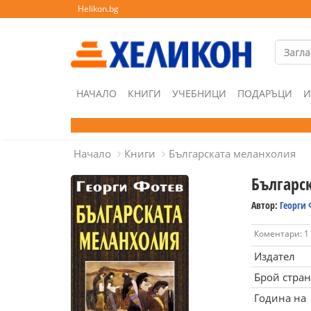
Helikon.bg
НАЧАЛО
КНИГИ
УЧЕБНИЦИ
ПОДАРЪЦИ
И
Начало
Книги
Българската меланхолия
Българс
Автор:
Георги 
Коментари: 1
Издател
Брой стра
Година на