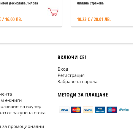
тове. Сборник статии
вител Десислава Лилова
Лиляна Стракова
€ / 16.00 ЛВ.
10.23 € / 20.01 ЛВ.
ВКЛЮЧИ СЕ!
Вход
Регистрация
Забравена парола
иента
МЕТОДИ ЗА ПЛАЩАНЕ
им е-книги
ползване на ваучер
каз от закупена стока
 за промоционални