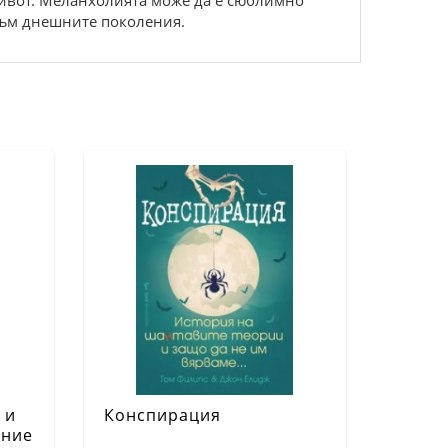
 живот. Меланхолията може да е сюблимно
 към днешните поколения.
 и
Конспирация
ание