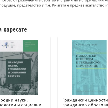
и потрес от разбулените събития и страни на историческия
алодушие, предателство и т.н. Книгата е предизвикателство
а харесате
родни науки,
Граждански ценности
нологии и социални
гражданско образов