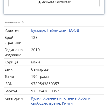
ДОБАВИ В ЛЮБИМИ
Коментари: 0
Издател
Букмарк Пъблишинг ЕООД
Брой
128
страници
Година на
2010
издаване
Корици
меки
Език
български
Тегло
190 грама
ISBN
9789543860357
Баркод
9789543860357
Категории
Кухня. Хранене и готвене
,
Хоби и
свободно време
,
Книги