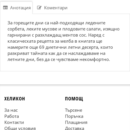
Анотация
Коментари
За горещите дни са най-подходящи ледените
сорбета, леките мусове и плодовите салати, изящно
гарнирани с разхлаждащ ментов сос. Наред с
класическата рецепта за мелба в книгата ще
намерите още 69 диетични летни десерта, които
разкриват тайната как да се наслаждаваме на
летните дни, без да се чувстваме некомфортно.
ХЕЛИКОН
ПОМОЩ
За нас
Търсене
Работа
Поръчка
Контакти
Плащания
Общи условия
Доставка