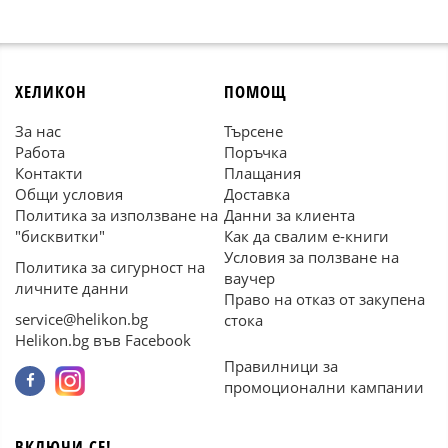
ХЕЛИКОН
ПОМОЩ
За нас
Търсене
Работа
Поръчка
Контакти
Плащания
Общи условия
Доставка
Политика за използване на
Данни за клиента
"бисквитки"
Как да свалим е-книги
Условия за ползване на
Политика за сигурност на
ваучер
личните данни
Право на отказ от закупена
service@helikon.bg
стока
Helikon.bg във Facebook
Правилници за
промоционални кампании
ВКЛЮЧИ СЕ!