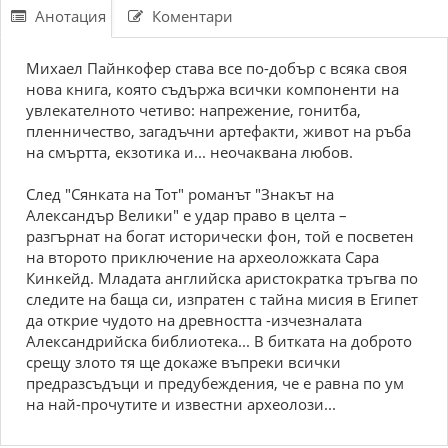
Анотация
Коментари
Михаел Пайнкофер става все по-добър с всяка своя
нова книга, която съдържа всички компоненти на
увлекателното четиво: напрежение, гонитба,
пленничество, загадъчни артефакти, живот на ръба
на смъртта, екзотика и... неочаквана любов.
След "Сянката на Тот" романът "Знакът на
Александър Велики" е удар право в целта –
разгърнат на богат исторически фон, той е посветен
на второто приключение на археоложката Сара
Кинкейд. Младата английска аристократка тръгва по
следите на баща си, изпратен с тайна мисия в Египет
да открие чудото на древността -изчезналата
Александрийска библиотека... В битката на доброто
срещу злото тя ще докаже въпреки всички
предразсъдъци и предубеждения, че е равна по ум
на най-прочутите и известни археолози...