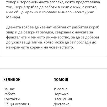
товар и терористичната заплаха, която представлява
той, Лорна трябва да работи в екип с мъж, с когото
има общо мрачно и кърваво минало - агент Джак
Менард.
Двамата трябва да хванат избягал от разбития кораб
звяр и да разкрият загадка, свързана с науката за
фракталите и генното инженерство, за да се доберат
до ужасяваща тайна, която може да се проследи до
най-ранните корени на човечеството.
ХЕЛИКОН
ПОМОЩ
За нас
Търсене
Работа
Поръчка
Контакти
Плащания
Общи условия
Доставка