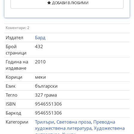
ДОБАВИ В ЛЮБИМИ
Коментари: 2
Издател
Бард
Брой
432
страници
Година на
2010
издаване
Корици
меки
Език
български
Тегло
327 грама
ISBN
9546551306
Баркод
9546551306
Категории
Трилъри
,
Световна проза
,
Преводна
художествена литература
,
Художествена