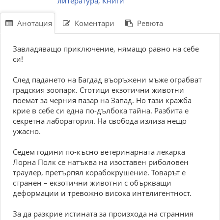
литература
,
Книги
Анотация
Коментари
Ревюта
Завладяващо приключение, нямащо равно на себе
си!
След падането на Багдад въоръжени мъже ограбват
градския зоопарк. Стотици екзотични животни
поемат за черния пазар на Запад. Но тази кражба
крие в себе си една по-дълбока тайна. Разбита е
секретна лаборатория. На свобода излиза нещо
ужасно.
Седем години по-късно ветеринарната лекарка
Лорна Полк се натъква на изоставен риболовен
траулер, претърпял корабокрушение. Товарът е
странен – екзотични животни с объркващи
деформации и тревожно висока интелигентност.
За да разкрие истината за произхода на странния