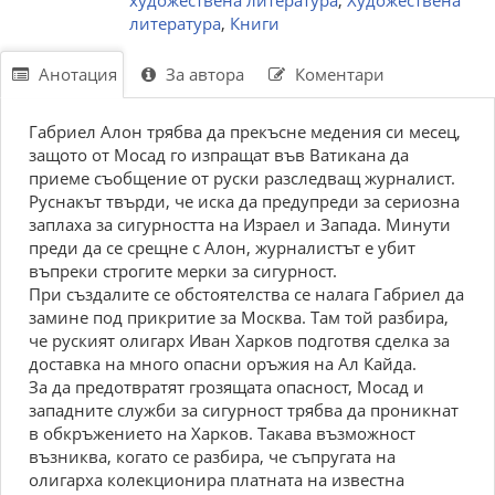
художествена литература
,
Художествена
литература
,
Книги
Анотация
За автора
Коментари
Габриел Алон трябва да прекъсне медения си месец,
защото от Мосад го изпращат във Ватикана да
приеме съобщение от руски разследващ журналист.
Руснакът твърди, че иска да предупреди за сериозна
заплаха за сигурността на Израел и Запада. Минути
преди да се срещне с Алон, журналистът е убит
въпреки строгите мерки за сигурност.
При създалите се обстоятелства се налага Габриел да
замине под прикритие за Москва. Там той разбира,
че руският олигарх Иван Харков подготвя сделка за
доставка на много опасни оръжия на Ал Кайда.
За да предотвратят грозящата опасност, Мосад и
западните служби за сигурност трябва да проникнат
в обкръжението на Харков. Такава възможност
възниква, когато се разбира, че съпругата на
олигарха колекционира платната на известна