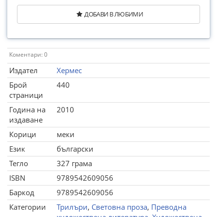
ДОБАВИ В ЛЮБИМИ
Коментари: 0
Издател
Хермес
Брой
440
страници
Година на
2010
издаване
Корици
меки
Език
български
Тегло
327 грама
ISBN
9789542609056
Баркод
9789542609056
Категории
Трилъри
,
Световна проза
,
Преводна