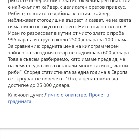
рибата е невероятният златистокехлибарен цвят. Той
е най-скъпият хайвер, с деликатен орехов привкус.
Рибите, от които се добива златният хайвер,
наближават стогодишна възраст и казват, че на света
няма нищо по-вкусно от него. Нито пък по-скъпо. В
Иран го разфасоват в кутии от чисто злато с проба
995 карата и струва около 2500 долара за 100 грама.
За сравнение: средната цена на килограм черен
хайвер на западния пазар не надвишава 600 долара.
Това е съвсем разбираемо, като имаме предвид, че
на земята едва ли са останали много такива „златни
риби”. Според статистиката за една година в Европа
се търгуват не повече от 10 кг, а цената може да
достигне до 25 000 долара.
Ключови думи:
Лично стопанство
,
Пролет в
градината