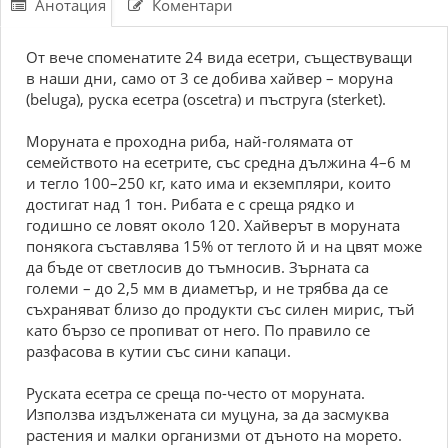
Анотация
Коментари
От вече споменатите 24 вида есетри, съществуващи
в наши дни, само от 3 се добива хайвер – моруна
(beluga), руска есетра (oscetra) и пъструга (sterket).
Моруната е проходна риба, най-голямата от
семейството на есетрите, със средна дължина 4–6 м
и тегло 100–250 кг, като има и екземпляри, които
достигат над 1 тон. Рибата е с среща рядко и
годишно се ловят около 120. Хайверът в моруната
понякога съставлява 15% от теглото й и на цвят може
да бъде от светлосив до тъмносив. Зърната са
големи – до 2,5 мм в диаметър, и не трябва да се
съхраняват близо до продукти със силен мирис, тъй
като бързо се пропиват от него. По правило се
разфасова в кутии със сини капаци.
Руската есетра се среща по-често от моруната.
Използва издължената си муцуна, за да засмуква
растения и малки организми от дъното на морето.