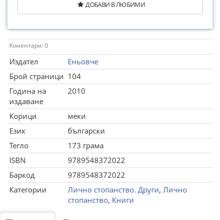
ДОБАВИ В ЛЮБИМИ
Коментари: 0
Издател
Еньовче
Брой страници
104
Година на
2010
издаване
Корици
меки
Език
български
Тегло
173 грама
ISBN
9789548372022
Баркод
9789548372022
Категории
Лично стопанство. Други
,
Лично
стопанство
,
Книги