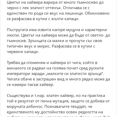
Цветът на хайвера варира от много тъмносиво до
черно с лек златист оттенък. Отличава се с
единствен по рода си вкус на лешници. Обикновено
се разфасова в кутии с жълти капаци.
Пъстругата има извита нагоре муцуна и характерни
люспи. Цветът на хайвера може да бъде от светло- до
тъмносив. Зрънцата са малки и прочути със своя
типичен вкус и мирис. Разфасова се в кутии с
червени капаци.
Трябва да споменем и хайвера от чига, който в
миналото се радвал на голяма почит сред руските
императори заради „малките си златисти зрънца”.
Чигата обаче е застрашен вид и много рядко може да
се намери такъв хайвер.
Съществува и т.нар. златен хайвер, но на практика
той е резултат от генна мутация, защото се добива от
моруната албинос. Познавачите твърдят, че
единственото му достойнство освен редкостта на