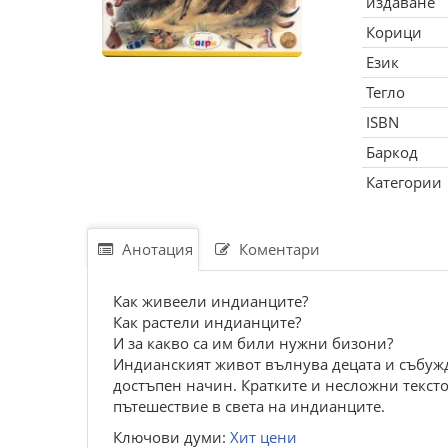
издаване
Корици
Език
Тегло
ISBN
Баркод
Категории
Анотация
Коментари
Как живеели индианците?
Как растели индианците?
И за какво са им били нужни бизони?
Индианският живот вълнува децата и събужда
достъпен начин. Кратките и несложни текст
пътешествие в света на индианците.
Ключови думи:
Хит цени