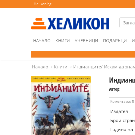
Helikon.bg
НАЧАЛО
КНИГИ
УЧЕБНИЦИ
ПОДАРЪЦИ
И
Начало
Книги
Индианците/ Искам да зна
Индианц
Автор:
Коментари: 0
Издател
Брой стра
Година на