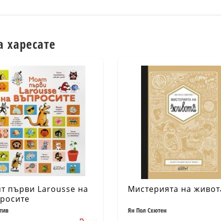
а харесате
т първи Larousse на
Мистерията на живот
росите
тив
Ян Пол Схютен