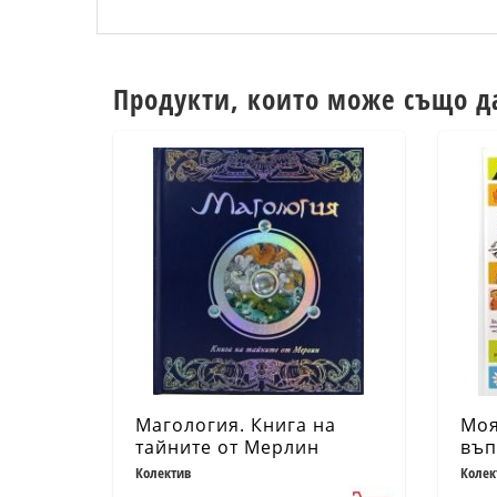
Продукти, които може също д
Магология. Книга на
Моя
тайните от Мерлин
въп
Колектив
Колек