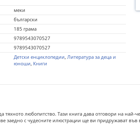
меки
български
185 грама
9789543070527
9789543070527
Детски енциклопедии
,
Литература за деца и
юноши
,
Книги
 тяхното любопитство. Тази книга дава отговори на най-че
ове заедно с чудесните илюстрации ще ви придружават във