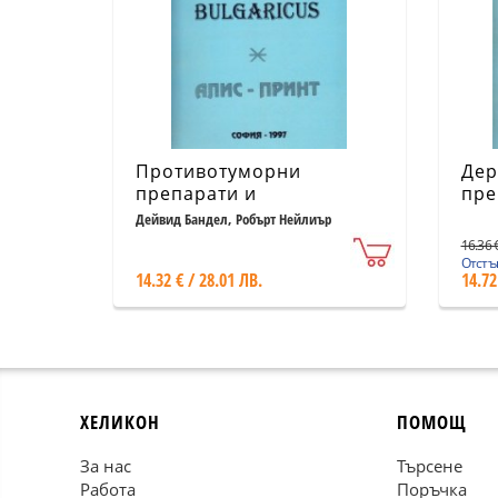
Противотуморни
Дер
препарати и
пре
лекарствени средства V
сре
Дейвид Бандел, Робърт Нейлиър
сен
16.36 €
VIII
Отстъп
14.32 € / 28.01 ЛВ.
14.72
ХЕЛИКОН
ПОМОЩ
За нас
Търсене
Работа
Поръчка