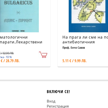
матологични
На прага ли сме на п
парати.Лекарствени
антибиотичния
дства повлияващи
апокалипис
Проф. Енчо Савов
зорните органи. Том
 / 32.00 ЛВ.
ка - 10 %
 € / 28.79 ЛВ.
5.11 € / 9.99 ЛВ.
ВКЛЮЧИ СЕ!
Вход
Регистрация