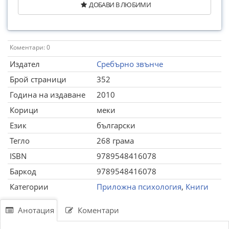
ДОБАВИ В ЛЮБИМИ
Коментари: 0
Издател
Сребърно звънче
Брой страници
352
Година на издаване
2010
Корици
меки
Език
български
Тегло
268 грама
ISBN
9789548416078
Баркод
9789548416078
Категории
Приложна психология
,
Книги
Анотация
Коментари