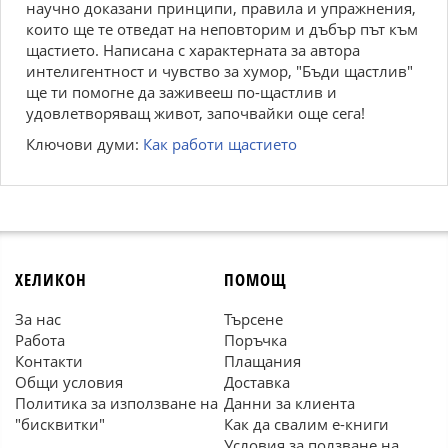
научно доказани принципи, правила и упражнения,
които ще те отведат на неповторим и дъбър път към
щастието. Написана с характерната за автора
интелигентност и чувство за хумор, "Бъди щастлив"
ще ти помогне да заживееш по-щастлив и
удовлетворяващ живот, започвайки още сега!
Ключови думи:
Как работи щастието
ХЕЛИКОН
ПОМОЩ
За нас
Търсене
Работа
Поръчка
Контакти
Плащания
Общи условия
Доставка
Политика за използване на
Данни за клиента
"бисквитки"
Как да свалим е-книги
Условия за ползване на