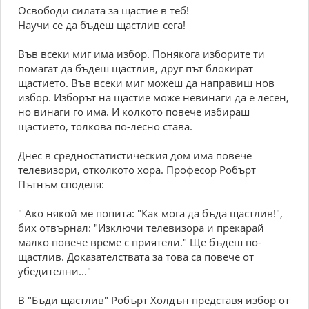
Освободи силата за щастие в теб!
Научи се да бъдеш щастлив сега!
Във всеки миг има избор. Понякога изборите ти
помагат да бъдеш щастлив, друг път блокират
щастието. Във всеки миг можеш да направиш нов
избор. Изборът на щастие може невинаги да е лесен,
но винаги го има. И колкото повече избираш
щастието, толкова по-лесно става.
Днес в средностатистическия дом има повече
телевизори, отколкото хора. Професор Робърт
Пътнъм споделя:
" Ако някой ме попита: "Как мога да бъда щастлив!",
бих отвърнал: "Изключи телевизора и прекарай
малко повече време с приятели." Ще бъдеш по-
щастлив. Доказателствата за това са повече от
убедителни..."
В "Бъди щастлив" Робърт Холдън представя избор от