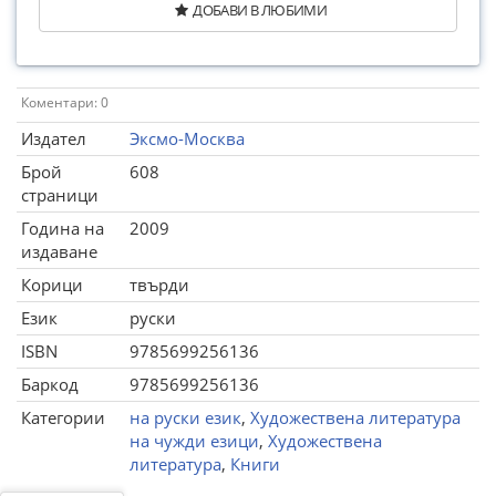
ДОБАВИ В ЛЮБИМИ
Коментари: 0
Издател
Эксмо-Москва
Брой
608
страници
Година на
2009
издаване
Корици
твърди
Език
руски
ISBN
9785699256136
Баркод
9785699256136
Категории
на руски език
,
Художествена литература
на чужди езици
,
Художествена
литература
,
Книги