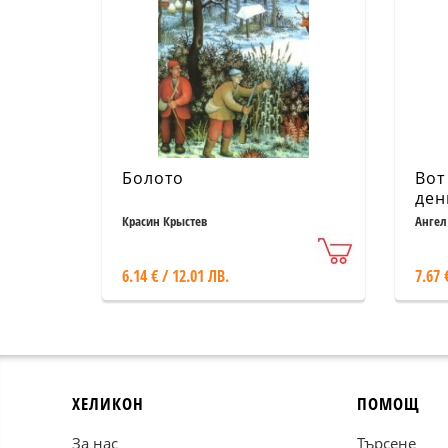
Болото
Вот
ден
ром
Красин Крыстев
Ангел
6.14 € / 12.01 ЛВ.
7.67 
ХЕЛИКОН
ПОМОЩ
За нас
Търсене