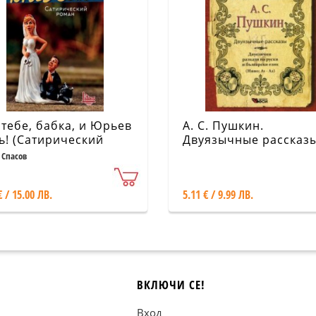
 тебе, бабка, и Юрьев
А. С. Пушкин.
ь! (Сатирический
Двуязычные рассказ
ан)
 Спасов
€ / 15.00 ЛВ.
5.11 € / 9.99 ЛВ.
ВКЛЮЧИ СЕ!
Вход