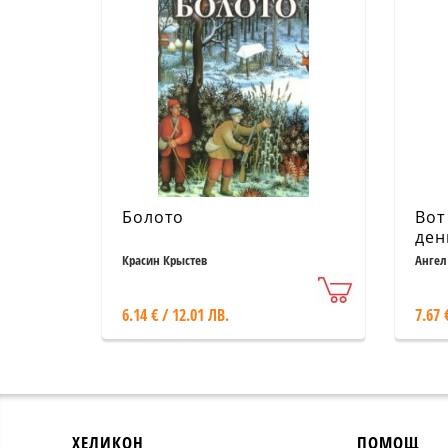
Болото
Вот
ден
ром
Красин Крыстев
Ангел
6.14 € / 12.01 ЛВ.
7.67 
ХЕЛИКОН
ПОМОЩ