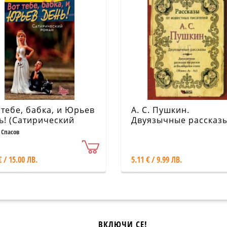
 тебе, бабка, и Юрьев
А. С. Пушкин.
ь! (Сатирический
Двуязычные рассказ
ан)
 Спасов
€ / 15.00 ЛВ.
5.11 € / 9.99 ЛВ.
ВКЛЮЧИ СЕ!