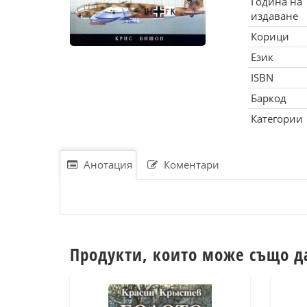
Година на
издаване
Корици
Език
ISBN
Баркод
Категории
Анотация
Коментари
Продукти, които може също д