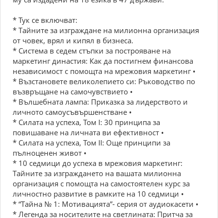
* Тук се включват:
* Тайните за изграждане на милионна организация
от човек, врял и кипял в бизнеса.
* Система в седем стъпки за построяване на
маркетинг династия: Как да постигнем финансова
независимост с помощта на мрежовия маркетинг •
* Възстановете великолепието си: Ръководство по
възвръщане на самочувствието •
* Вълшебната лампа: Приказка за лидерството и
личното самоусъвършенстване •
* Силата на успеха, Том I: 30 принципа за
повишаване на личната ви ефективност •
* Силата на успеха, Том II: Още принципи за
пълноценен живот •
* 10 седмици до успеха в мрежовия маркетинг:
Тайните за изграждането на вашата милионна
организация с помощта на самостоятелен курс за
личностно развитие в рамките на 10 седмици •
* “Тайна № 1: Мотивацията”- серия от аудиокасети •
* Легенда за носителите на светлината: Притча за