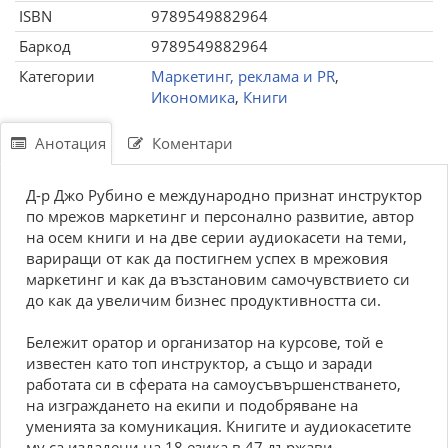
ISBN
9789549882964
Баркод
9789549882964
Категории
Маркетинг, реклама и PR
,
Икономика
,
Книги
Анотация
Коментари
Д-р Джо Рубино е международно признат инструктор
по мрежов маркетинг и персонално развитие, автор
на осем книги и на две серии аудиокасети на теми,
вариращи от как да постигнем успех в мрежовия
маркетинг и как да възстановим самочувствието си
до как да увеличим бизнес продуктивността си.
Бележит оратор и организатор на курсове, той е
известен като топ инструктор, а също и заради
работата си в сферата на самоусъвършенстването,
на изграждането на екипи и подобряване на
уменията за комуникация. Книгите и аудиокасетите
му са издадени на 18 езика в 47 държави.