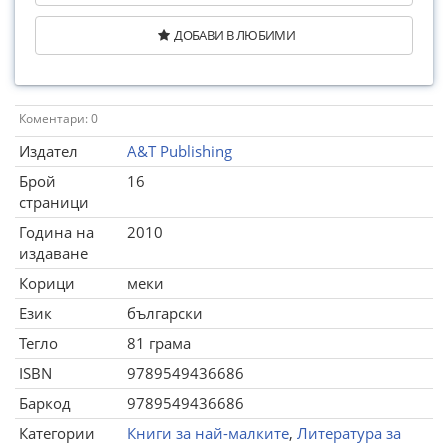
ДОБАВИ В ЛЮБИМИ
Коментари: 0
Издател
A&T Publishing
Брой
16
страници
Година на
2010
издаване
Корици
меки
Език
български
Тегло
81 грама
ISBN
9789549436686
Баркод
9789549436686
Категории
Книги за най-малките
,
Литература за