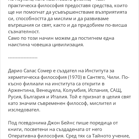
практическа философия предоставя средства, които
ще ни помогнат да усъвършенстваме възприятията
си, способността да мислим и да развиваме
вътрешния си свят, както и да придобием по-висша
съзнателност.
Само по този начин можем да постигнем една
наистина човешка цивилизация.
-------------------
Дарио Салас Сомер е създател на Института за
херметическа философия (1970) в Сантяго, Чили. По-
късно филиали на института са открити в
Аржентина, Венецуела, Колумбия, Испания, САЩ,
Русия, България и Италия. Той е признат в целия свят
като значим съвременен философ, мислител и
изследовател.
Под псевдонима Джон Бейнс пише поредица от
книги, посветени на създадената от него
Оперативна философия. Сред тях са Тайното учение,