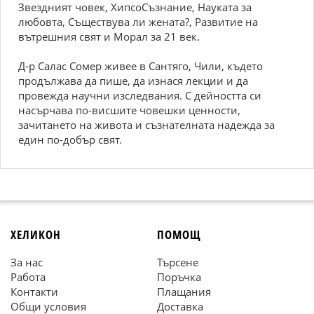
Звездният човек, ХипсоСъзнание, Науката за
любовта, Съществува ли жената?, Развитие на
вътрешния свят и Морал за 21 век.
Д-р Салас Сомер живее в Сантяго, Чили, където
продължава да пише, да изнася лекции и да
провежда научни изследвания. С дейността си
насърчава по-висшите човешки ценности,
зачитането на живота и съзнателната надежда за
един по-добър свят.
ХЕЛИКОН
ПОМОЩ
За нас
Търсене
Работа
Поръчка
Контакти
Плащания
Общи условия
Доставка