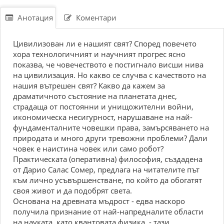
Анотация
Коментари
Цивилизован ли е нашият свят? Според повечето
хора технологичният и научният прогрес ясно
показва, че човечеството е постигнало висши нива
на цивилизация. Но какво се случва с качеството на
нашия вътрешен свят? Какво да кажем за
драматичното състояние на планетата днес,
страдаща от постоянни и унищожителни войни,
икономическа несигурност, нарушаване на най-
фундаменталните човешки права, замърсяването на
природата и много други тревожни проблеми? Дали
човек е наистина човек или само робот?
Практическата (оперативна) философия, създадена
от Дарио Салас Сомер, предлага на читателите път
към лично усъвършенстване, по който да обогатят
своя живот и да подобрят света.
Основана на древната мъдрост - едва наскоро
получила признание от най-напредналите области
на науката, като квантовата физика, - тази