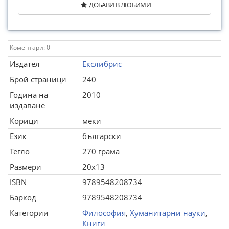
ДОБАВИ В ЛЮБИМИ
Коментари: 0
Издател
Екслибрис
Брой страници
240
Година на
2010
издаване
Корици
меки
Език
български
Тегло
270 грама
Размери
20x13
ISBN
9789548208734
Баркод
9789548208734
Категории
Философия
,
Хуманитарни науки
,
Книги