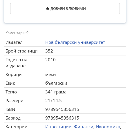
ДОБАВИ В ЛЮБИМИ
Коментари: 0
Издател
Нов български университет
Брой страници
352
Година на
2010
издаване
Корици
меки
Език
български
Тегло
341 грама
Размери
21x14.5
ISBN
9789545356315
Баркод
9789545356315
Категории
Инвестиции. Финанси
,
Икономика
,