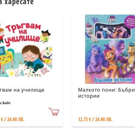
а харесате
гвам на училище
Малкото пони: Бъбр
истории
н Вейч
 € / 24.90 ЛВ.
12.73 € / 24.90 ЛВ.