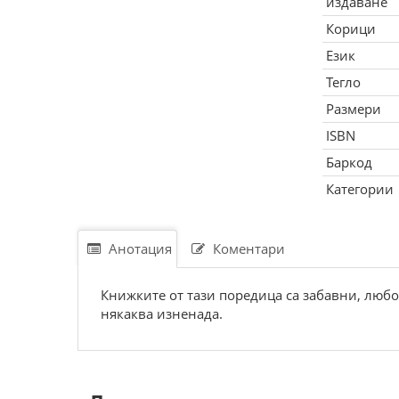
издаване
Корици
Език
Тегло
Размери
ISBN
Баркод
Категории
Анотация
Коментари
Книжките от тази поредица са забавни, любо
някаква изненада.