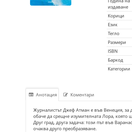
Година на
издаване
Корици
Език
Тегло
Размери
ISBN
Баркод
Категории
Анотация
Коментари
Журналистът Джеф Атман е във Венеция, за д
обаче да срещне изумителната Лора, която щ
Друг град, друга задача: този път във Варан
очаква друго преобразяване.