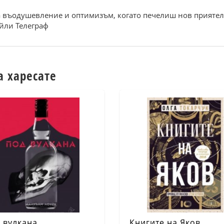
 въодушевление и оптимизъм, когато печелиш нов приятел, 
ейли Телеграф
а харесате
 вулкана
Книгите на Яков