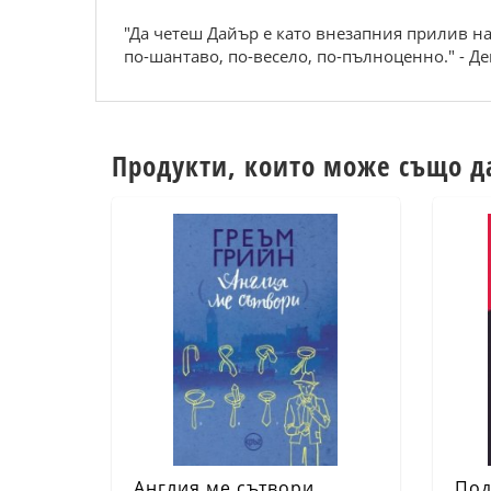
"Да четеш Дайър е като внезапния прилив на
по-шантаво, по-весело, по-пълноценно." - Д
Продукти, които може също д
Англия ме сътвори
Под