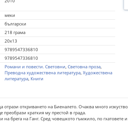
2010
меки
български
218 грама
20x13
9789547336810
9789547336810
Романи и повести. Световни
,
Световна проза
,
Преводна художествена литература
,
Художествена
литература
,
Книги
а отрази откриването на Биеналето. Очаква много изкуство
е преобрази краткия му престой в града.
аси на брега на Ганг. Сред човешкото гъмжило, по гхатовете 