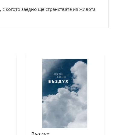
с когото заедно ще странствате из живота
Въздух