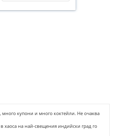
, много купони и много коктейли. Не очаква
и в хаоса на най-свещения индийски град го