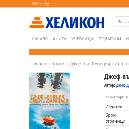
Helikon.bg
НАЧАЛО
КНИГИ
УЧЕБНИЦИ
ПОДАРЪЦИ
И
Начало
Книги
Джеф във Венеция, смърт 
Джеф въ
Автор:
Джеф Д
Коментари: 0
Издател
Брой
страници