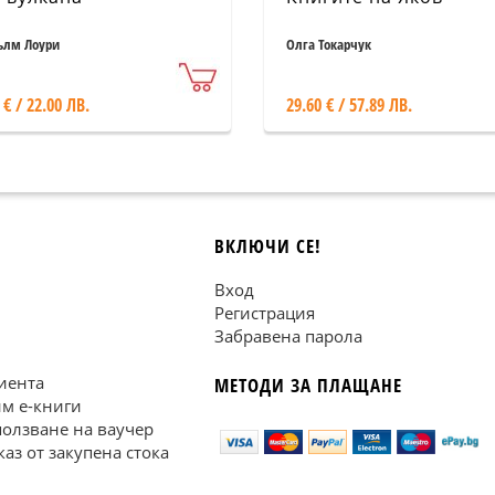
лм Лоури
Олга Токарчук
 € / 22.00 ЛВ.
29.60 € / 57.89 ЛВ.
ВКЛЮЧИ СЕ!
Вход
Регистрация
Забравена парола
иента
МЕТОДИ ЗА ПЛАЩАНЕ
им е-книги
ползване на ваучер
каз от закупена стока