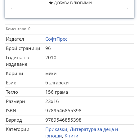
ДОБАВИ В ЛЮБИМИ
Коментари: 0
Издател
СофтПрес
Брой страници
96
Година на
2010
издаване
Корици
меки
Език
български
Тегло
156 грама
Размери
23x16
ISBN
9789546855398
Баркод
9789546855398
Категории
Приказки
,
Литература за деца и
юноши
,
Книги