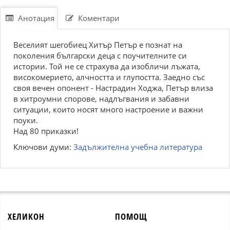
Анотация
Коментари
Веселият шегобиец Хитър Петър е познат на
поколения български деца с поучителните си
истории. Той не се страхува да изобличи лъжата,
високомерието, алчността и глупостта. Заедно със
своя вечен опонент - Настрадин Ходжа, Петър влиза
в хитроумни спорове, надлъгвания и забавни
ситуации, които носят много настроение и важни
поуки.
Над 80 приказки!
Ключови думи:
Задължителна учебна литература
ХЕЛИКОН
ПОМОЩ