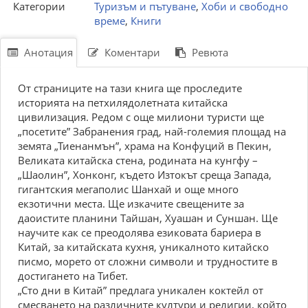
Категории
Туризъм и пътуване
,
Хоби и свободно
време
,
Книги
Анотация
Коментари
Ревюта
От страниците на тази книга ще проследите
историята на петхилядолетната китайска
цивилизация. Редом с още милиони туристи ще
„посетите” Забранения град, най-големия площад на
земята „Тиенанмън”, храма на Конфуций в Пекин,
Великата китайска стена, родината на кунгфу –
„Шаолин”, Хонконг, където Изтокът среща Запада,
гигантския мегаполис Шанхай и още много
екзотични места. Ще изкачите свещените за
даоистите планини Тайшан, Хуашан и Суншан. Ще
научите как се преодолява езиковата бариера в
Китай, за китайската кухня, уникалното китайско
писмо, морето от сложни символи и трудностите в
достигането на Тибет.
„Сто дни в Китай” предлага уникален коктейл от
смесването на различните култури и религии, който