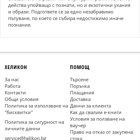
действа упойващо с познати, но и екзотични ухания
и образи. Подгответе се за едно незабравимо
пътуване, по което се събира недостижимо иначе
познание.
ХЕЛИКОН
ПОМОЩ
За нас
Търсене
Работа
Поръчка
Контакти
Плащания
Общи условия
Доставка
Политика за използване на
Данни за клиента
"бисквитки"
Как да свалим е-книги
Условия за ползване на
Политика за сигурност на
ваучер
личните данни
Право на отказ от закупена
service@helikon.bg
стока