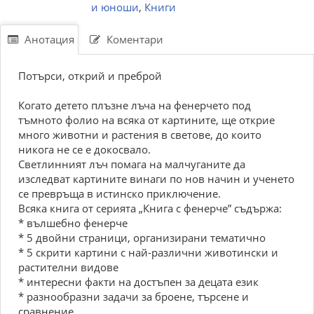
и юноши
,
Книги
Анотация
Коментари
Потърси, открий и преброй
Когато детето плъзне лъча на фенерчето под
тъмното фолио на всяка от картините, ще открие
много животни и растения в светове, до които
никога не се е докосвало.
Светлинният лъч помага на малчуганите да
изследват картините винаги по нов начин и ученето
се превръща в истинско приключение.
Всяка книга от серията „Книга с фенерче” съдържа:
* вълшебно фенерче
* 5 двойни страници, организирани тематично
* 5 скрити картини с най-различни животински и
растителни видове
* интересни факти на достъпен за децата език
* разнообразни задачи за броене, търсене и
сравнение