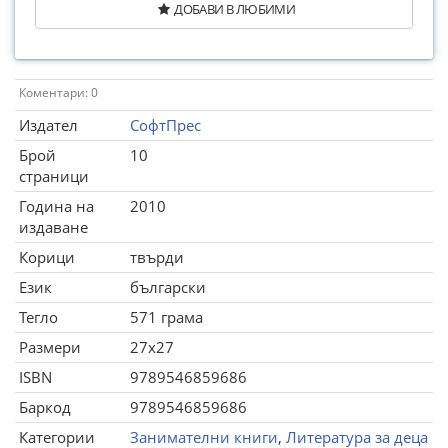
ДОБАВИ В ЛЮБИМИ
Коментари: 0
Издател
СофтПрес
Брой
10
страници
Година на
2010
издаване
Корици
твърди
Език
български
Тегло
571 грама
Размери
27x27
ISBN
9789546859686
Баркод
9789546859686
Категории
Занимателни книги
,
Литература за деца