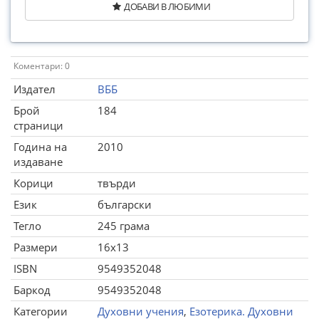
ДОБАВИ В ЛЮБИМИ
Коментари: 0
Издател
ВББ
Брой
184
страници
Година на
2010
издаване
Корици
твърди
Език
български
Тегло
245 грама
Размери
16x13
ISBN
9549352048
Баркод
9549352048
Категории
Духовни учения
,
Езотерика. Духовни