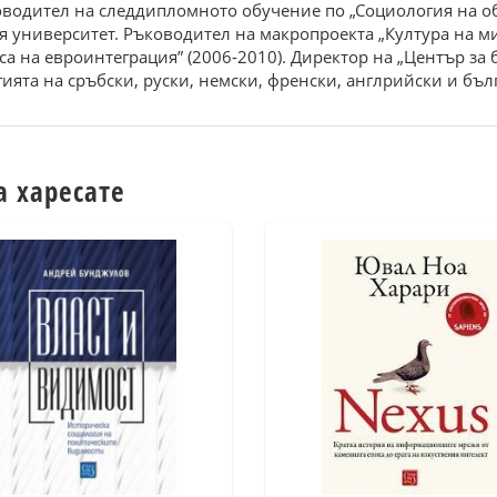
оводител на следдипломното обучение по „Социология на об
 университет. Ръководител на макропроекта „Култура на м
а на евроинтеграция” (2006-2010). Директор на „Център за
ията на сръбски, руски, немски, френски, англрийски и бъл
а харесате