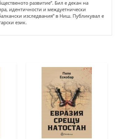
щественото развитие”. Бил е декан на
ира, идентичности и междуетнически
 балкански изследвания” в Ниш. Публикувал е
гарски език.