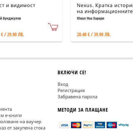
ст и видимост
Nexus. Кратка истори
на информационните
мрежи от каменната
й Бунджулов
Ювал Ноа Харари
епоха до ерата на
изкуствения интелект
 € / 29.90 ЛВ.
20.40 € / 39.90 ЛВ.
ВКЛЮЧИ СЕ!
Вход
Регистрация
Забравена парола
иента
МЕТОДИ ЗА ПЛАЩАНЕ
им е-книги
ползване на ваучер
каз от закупена стока