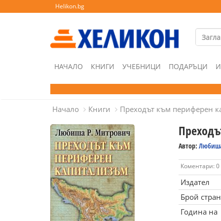
Helikon.bg
НАЧАЛО
КНИГИ
УЧЕБНИЦИ
ПОДАРЪЦИ
И
Начало
Книги
Преходът към периферен к
Преходъ
Автор:
Любиша
Коментари: 0
Издател
Брой стра
Година на