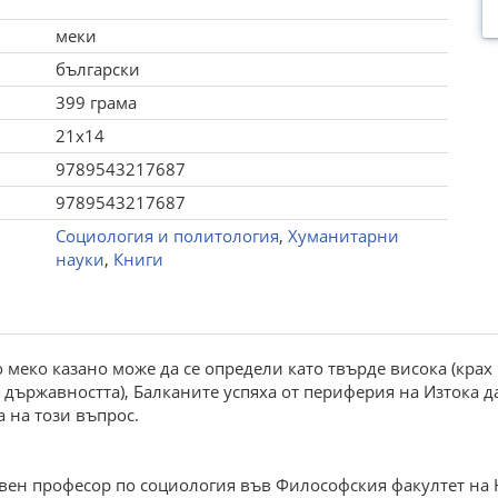
меки
български
399 грама
21x14
9789543217687
9789543217687
Социология и политология
,
Хуманитарни
науки
,
Книги
то меко казано може да се определи като твърде висока (крах
 държавността), Балканите успяха от периферия на Изтока д
а на този въпрос.
овен професор по социология във Философския факултет на