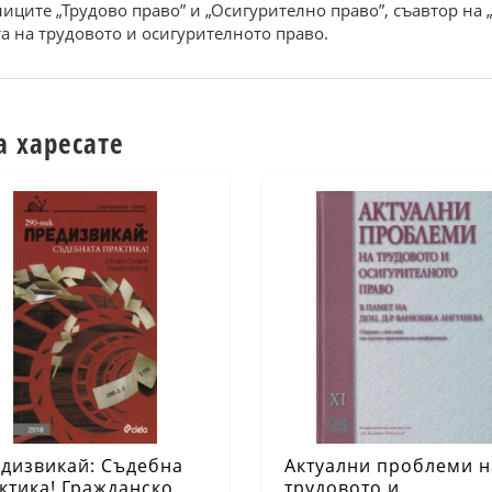
иците „Трудово право” и „Осигурително право”, съавтор на „
а на трудовото и осигурителното право.
а харесате
дизвикай: Съдебна
Актуални проблеми н
ктика! Гражданско
трудовото и