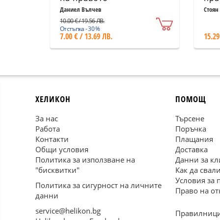
пра
Даниел Вълчев
Стоян
10.00 € / 19.56 ЛВ.
Отстъпка - 30 %
7.00 € / 13.69 ЛВ.
15.29
ХЕЛИКОН
ПОМОЩ
За нас
Търсене
Работа
Поръчка
Контакти
Плащания
Общи условия
Доставка
Политика за използване на
Данни за кл
"бисквитки"
Как да свал
Условия за 
Политика за сигурност на личните
Право на от
данни
service@helikon.bg
Правилници