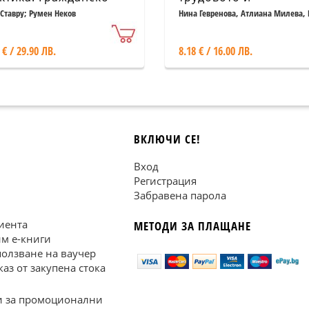
во 2018
осигурително право.
 Ставру; Румен Неков
Нина Гевренова, Атлиана Милева, 
Попова
Сборник с доклади от
научно-практическа
 € / 29.90 ЛВ.
8.18 € / 16.00 ЛВ.
конференция. Т.11
ВКЛЮЧИ СЕ!
Вход
Регистрация
Забравена парола
иента
МЕТОДИ ЗА ПЛАЩАНЕ
им е-книги
ползване на ваучер
каз от закупена стока
 за промоционални