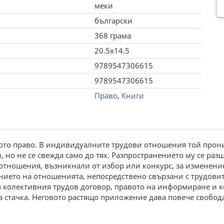
меки
български
368 грама
20.5x14.5
9789547306615
9789547306615
Право
,
Книги
овото право. В индивидуалните трудови отношения той прон
, но не се свежда само до тях. Разпространението му се раз
тношения, възникнали от избор или конкурс, за изменение
ието на отношенията, непосредствено свързани с трудовите
 колективния трудов договор, правото на информиране и к
а стачка. Неговото растящо приложение дава повече свобода