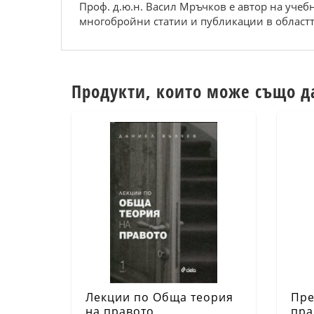
Проф. д.ю.н. Васил Мръчков е автор на учебн
многобройни статии и публикации в областт
Продукти, които може също д
Лекции по Обща теория
Пре
на правото
пра