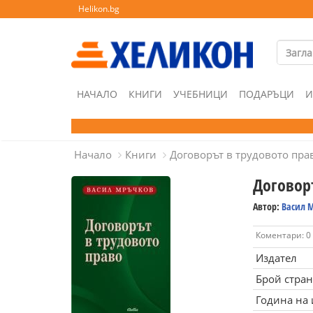
Helikon.bg
НАЧАЛО
КНИГИ
УЧЕБНИЦИ
ПОДАРЪЦИ
И
Начало
Книги
Договорът в трудовото пра
Договор
Автор:
Васил 
Коментари: 0
Издател
Брой стра
Година на