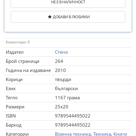
НЕ Е В НАЛИЧНОСТ
ДОБАВИ В ЛЮБИМИ
Коментари: 0
Издател
Стено
Брой страници
264
Година на издаване
2010
Корици
твърди
Език
български
Тегло
1167 грама
Размери
25x20
ISBN
9789544495022
Баркод
9789544495022
Категории
Военна техника
,
Техника
,
Книги