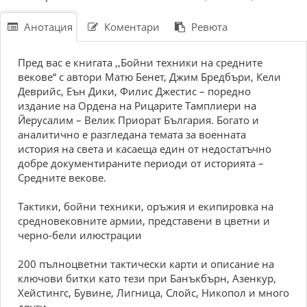
Анотация
Коментари
Ревюта
Пред вас е книгата ,,Бойни техники на средните
векове“ с автори Матю Бенет, Джим Бредбъри, Кели
Деврийс, Еън Дики, Филис Джестис – поредно
издание на Ордена на Рицарите Тамплиери на
Йерусалим – Велик Приорат България. Богато и
аналитично е разгледана темата за военната
история на света и касаеща един от недостатъчно
добре документираните периоди от историята –
Средните векове.
Тактики, бойни техники, оръжия и екипировка на
средновековните армии, представени в цветни и
черно-бели илюстрации
200 пълноцветни тактически карти и описание на
ключови битки като тези при Банъкбърн, Азенкур,
Хейстингс, Бувине, Лигница, Слойс, Никопол и много