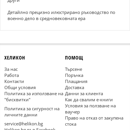
други
Детайлно прецизно илюстрирано ръководство по
военно дело в средновековната ера
ХЕЛИКОН
ПОМОЩ
За нас
Търсене
Работа
Поръчка
Контакти
Плащания
Общи условия
Доставка
Политика за използване на
Данни за клиента
"бисквитки"
Как да свалим е-книги
Условия за ползване на
Политика за сигурност на
ваучер
личните данни
Право на отказ от закупена
service@helikon.bg
стока
Helikon.bg във Facebook