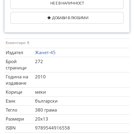
НЕ Е В НАЛИЧНОСТ
ДОБАВИ В ЛЮБИМИ
Коментари: 8
Издател
Жанет-45
Брой
272
страници
Година на
2010
издаване
Корици
меки
Език
български
Тегло
380 грама
Размери
20x13
ISBN
9789544916558