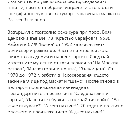
изключително умело със словото, създавайки
плътни, наситени образи, изградени с топлота и
специфично чувство за хумор - запазената марка на
Рангел Вълчанов.
Завършил е театрална режисура при проф. Боян
Дановски във ВИТИЗ "Кръстьо Сарафов" (1953).
Работи в СИФ "Бояна" от 1952 като асистент-
режисьор и режисьор. Член е на Европейската
филмова академия и народен артист. Сред най-
известните му ленти от този период са "На Малкия
остров", "Инспекторът и нощта", "Вълчицата". От
1970 до 1972 г. работи в Чехословакия, където
заснема "Лице под маска" и "Шанс". После отново в
България продължава да изненадва с
нестандартните си решения в "Следователят и
гората", "Лачените обувки на незнайния войн", "За
къде пътувате?", "А сега накъде?". 20 години по-късно
е заснето и продължението "А днес накъде?".