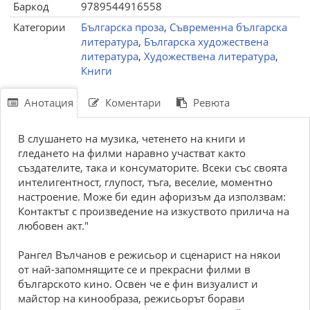
Баркод
9789544916558
Категории
Българска проза
,
Съвременна българска
литература
,
Българска художествена
литература
,
Художествена литература
,
Книги
Анотация
Коментари
Ревюта
В слушането на музика, четенето на книги и
гледането на филми наравно участват както
създателите, така и консуматорите. Всеки със своята
интелигентност, глупост, тъга, веселие, моментно
настроение. Може би един афоризъм да използвам:
Контактът с произведение на изкуството прилича на
любовен акт."
Рангел Вълчанов е режисьор и сценарист на някои
от най-запомнящите се и прекрасни филми в
българското кино. Освен че е фин визуалист и
майстор на кинообраза, режисьорът борави