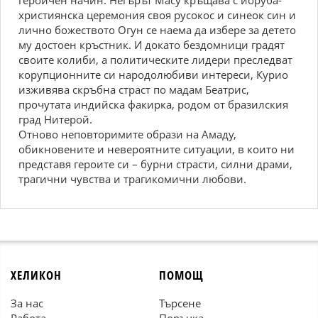
героичен начин. Негърът Масу кръщава с йоруба-
християнска церемония своя русокос и синеок син и
лично божеството Огун се наема да избере за детето
му достоен кръстник. И докато бездомници градят
своите колиби, а политическите лидери преследват
корупционните си народолюбиви интереси, Курио
изживява скръбна страст по мадам Беатрис,
прочутата индийска факирка, родом от бразилския
град Нитерой.
Отново неповторимите образи на Амаду,
обикновените и невероятните ситуации, в които ни
представя героите си – бурни страсти, силни драми,
трагични чувства и трагикомични любови.
ХЕЛИКОН
ПОМОЩ
За нас
Търсене