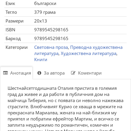
Език
български
Тегло
379 грама
Размери
20x13
ISBN
9789545298165
Баркод
9789545298165
Категории
Световна проза
,
Преводна художествена
литература
,
Художествена литература
,
Книги
Анотация
За автора
Коментари
Шестнайсетгодишната Оталия пристига в големия
град да живее и да работи в публичния дом на
майчица Тиберия, но с появата си неволно нажежава
страстите. Влюбчивият Курио се хваща в мрежите на
прекрасната Мариалва, жената на най-близкия му
приятел и побратим ефрейтор Мартим, и всичко се
заплита неудържимо по романтичен, комичен и