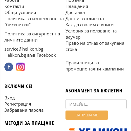
Работа
Поръчка
Контакти
Плащания
Общи условия
Доставка
Политика за използване на
Данни за клиента
"бисквитки"
Как да свалим е-книги
Условия за ползване на
Политика за сигурност на
ваучер
личните данни
Право на отказ от закупена
service@helikon.bg
стока
Helikon.bg във Facebook
Правилници за
промоционални кампании
ВКЛЮЧИ СЕ!
АБОНАМЕНТ ЗА БЮЛЕТИН
Вход
Регистрация
Забравена парола
МЕТОДИ ЗА ПЛАЩАНЕ