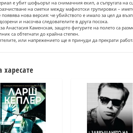
ериал е убит шофьорът на снимачния екип, а съпругата на 
разчистване на сметки между мафиотски групировки – името 
е появява нова версия: че убийството е имало за цел да възп
дозрени и насочва следователите в друга посока.
 за Анастасия Каменская, защото фигурите на полето са разм
ник са обтегнати до крайна степен.
ителите, или напрежението ще я принуди да прекрати работ
а харесате