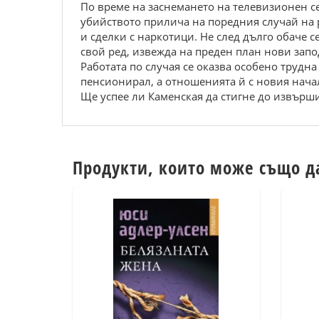
По време на заснемането на телевизионен с
убийството прилича на поредния случай на 
и сделки с наркотици. Не след дълго обаче с
свой ред, извежда на преден план нови запо
Работата по случая се оказва особено трудна
пенсионирал, а отношенията й с новия начал
Ще успее ли Каменская да стигне до извърш
Продукти, които може също д