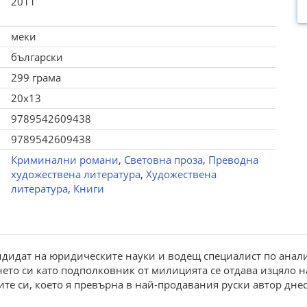
2011
меки
български
299 грама
20x13
9789542609438
9789542609438
Криминални романи
,
Световна проза
,
Преводна
художествена литература
,
Художествена
литература
,
Книги
дидат на юридическите науки и водещ специалист по анали
то си като подполковник от милицията се отдава изцяло на
те си, което я превърна в най-продавания руски автор днес