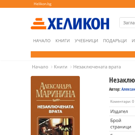
Helikon.bg
НАЧАЛО
КНИГИ
УЧЕБНИЦИ
ПОДАРЪЦИ
И
Начало
Книги
Незаключената врата
Незаклю
Автор:
Алекса
Коментари: 0
Издател
Брой
страници