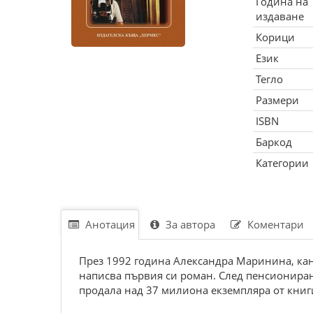
Година на
издаване
Корици
Език
Тегло
Размери
ISBN
Баркод
Категории
Анотация
За автора
Коментари
През 1992 година Александра Маринина, кан
написва първия си роман. След пенсиониране
продала над 37 милиона екземпляра от книги