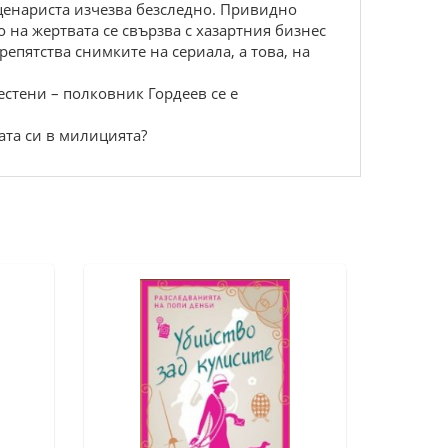
сценариста изчезва безследно. Привидно
на жертвата се свързва с хазартния бизнес
репятства снимките на сериала, а това, на
естени – полковник Гордеев се е
ата си в милицията?