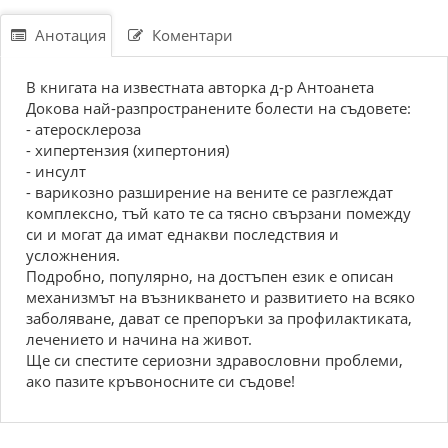
Анотация
Коментари
В книгата на известната авторка д-р Антоанета
Докова най-разпространените болести на съдовете:
- атеросклероза
- хипертензия (хипертония)
- инсулт
- варикозно разширение на вените се разглеждат
комплексно, тъй като те са тясно свързани помежду
си и могат да имат еднакви последствия и
усложнения.
Подробно, популярно, на достъпен език е описан
механизмът на възникването и развитието на всяко
заболяване, дават се препоръки за профилактиката,
лечението и начина на живот.
Ще си спестите сериозни здравословни проблеми,
ако пазите кръвоносните си съдове!