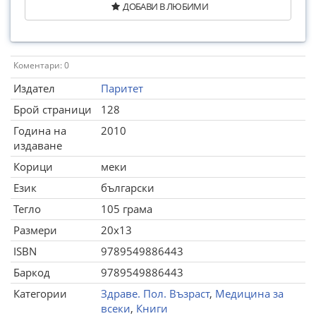
ДОБАВИ В ЛЮБИМИ
Коментари: 0
Издател
Паритет
Брой страници
128
Година на
2010
издаване
Корици
меки
Език
български
Тегло
105 грама
Размери
20x13
ISBN
9789549886443
Баркод
9789549886443
Категории
Здраве. Пол. Възраст
,
Медицина за
всеки
,
Книги