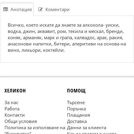
Анотация
Коментари
Всичко, което искате да знаете за алкохола- уиски,
водка, джин, аквавит, ром, текила и мескал, бренди,
коняк, арманяк, марк и грапа, калвадос, арак, ракия,
анасонови напитки, битери, аперитиви на основа на
вино, ликьори, коктейли.
ХЕЛИКОН
ПОМОЩ
За нас
Търсене
Работа
Поръчка
Контакти
Плащания
Общи условия
Доставка
Политика за използване на
Данни за клиента
"бисквитки"
Как да свалим е-книги