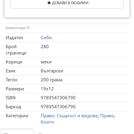
ДОБАВИ В ЛЮБИМИ
Коментари: 0
Издател
Сиби
Брой
280
страници
Корици
меки
Език
български
Тегло
200 грама
Размери
19x12
ISBN
9789547306790
Баркод
9789547306790
Категории
Право. Същност и видове
,
Право
,
Книги