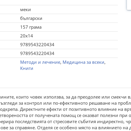
меки
български
157 грама
20x14
9789543220434
9789543220434
Методи и лечение
,
Медицина за всеки
,
Книги
ните, които човек използва, за да преодолее или смекчи в
възгледи за контрол или по-ефективното решаване на проб
одкрепа. Директните ефекти от позитивното влияние на връ
твореността от получената помощ се оказват полезни при 
ерира последствията от стресовите събития индиректно, чр
ове за справяне. Отделя се особено място на влиянието на