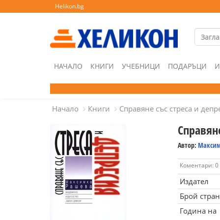
Helikon.bg
НАЧАЛО
КНИГИ
УЧЕБНИЦИ
ПОДАРЪЦИ
И
Начало
Книги
Справяне със стреса и депр
Справяне
Автор:
Максим
Коментари: 0
Издател
Брой стра
Година на