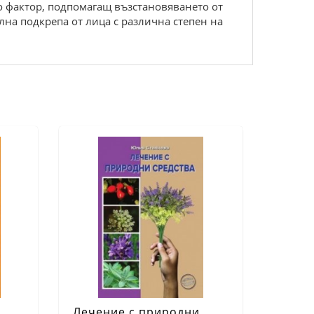
о фактор, подпомагащ възстановяването от
лна подкрепа от лица с различна степен на
Лечение с природни