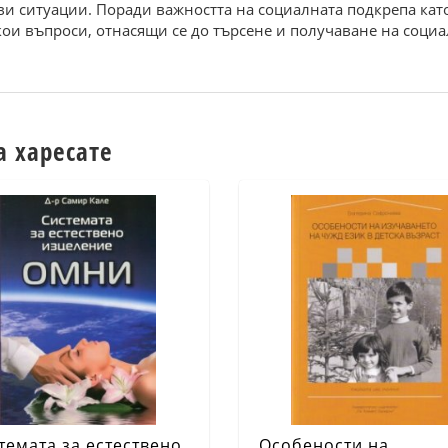
ови ситуации. Поради важността на социалната подкрепа кат
кои въпроси, отнасящи се до търсене и получаване на социа
а харесате
темата за естествено
Особености на