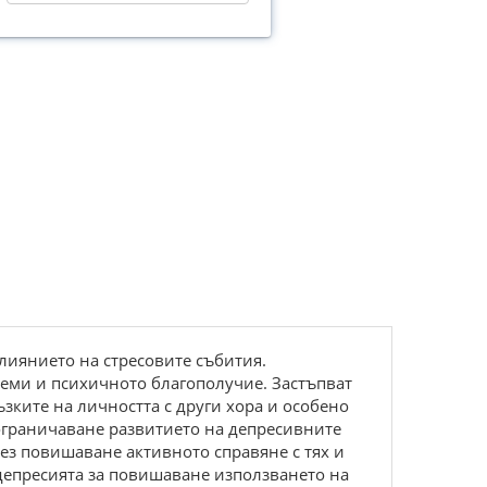
лиянието на стресовите събития.
леми и психичното благополучие. Застъпват
зките на личността с други хора и особено
ограничаване развитието на депресивните
ез повишаване активното справяне с тях и
 депресията за повишаване използването на