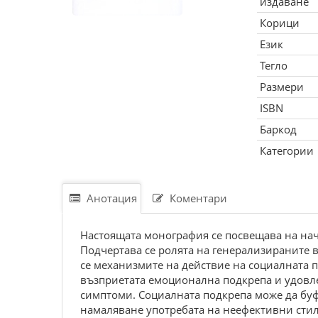
издаване
Корици
Език
Тегло
Размери
ISBN
Баркод
Категории
Анотация
Коментари
Настоящата монография се посвещава на начи
Подчертава се ролята на генерализираните 
се механизмите на действие на социалната п
възприетата емоционална подкрепа и удовле
симптоми. Социалната подкрепа може да буф
намаляване употребата на неефективни стил