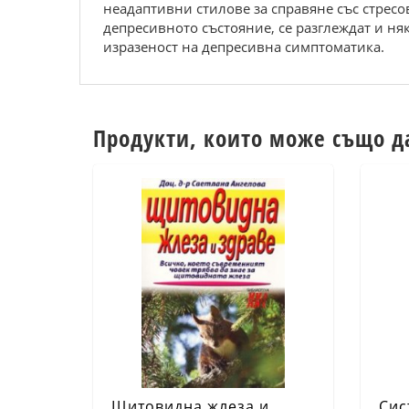
неадаптивни стилове за справяне със стрес
депресивното състояние, се разглеждат и ня
изразеност на депресивна симптоматика.
Продукти, които може също д
Щитовидна жлеза и
Сис