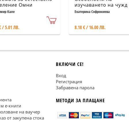
еление Омни
изучаването на чужд
език в детска възраст
амир Кале
Екатерина Софрониева
€ / 5.01 ЛВ.
8.18 € / 16.00 ЛВ.
ВКЛЮЧИ СЕ!
Вход
Регистрация
Забравена парола
иента
МЕТОДИ ЗА ПЛАЩАНЕ
им е-книги
ползване на ваучер
каз от закупена стока