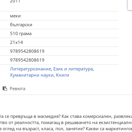
2011
меки
български
510 грама
21x14
9789542808619
9789542808619
Литературознание
,
Език и литература
,
Хуманитарни науки
,
Книги
Ревюта
ата се превръща в масмедия? Как става комерсиален, развле
гство от реалността, помагащ в решаването на екзистенциа
 оглед на възраст, класа, пол, занятие? Какви са маркетин