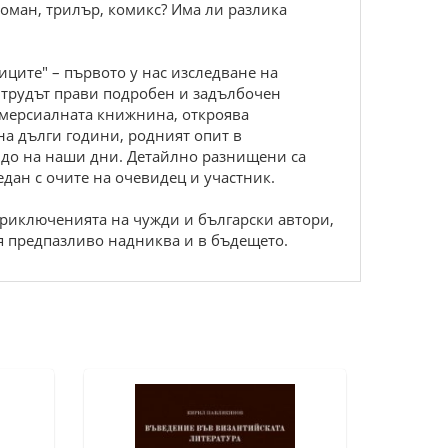
роман, трилър, комикс? Има ли разлика
иците" – първото у нас изследване на
 трудът прави подробен и задълбочен
комерсиалната книжнина, откроява
а дълги години, родният опит в
 до на наши дни. Детайлно разнищени са
ледан с очите на очевидец и участник.
приключенията на чужди и български автори,
ая предпазливо надниква и в бъдещето.