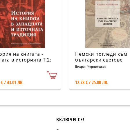
ория на книгата -
Немски погледи към
гата в историята Т.2:
български светове
ория на книгата в
Вихрен Чернокожев
адната и източната
диция
 € / 43.01 ЛВ.
12.78 € / 25.00 ЛВ.
ВКЛЮЧИ СЕ!