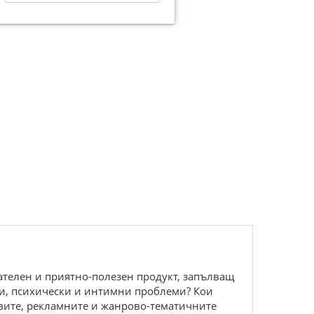
кателен и приятно-полезен продукт, запълващ
лни, психически и интимни проблеми? Кои
говите, рекламните и жанрово-тематичните