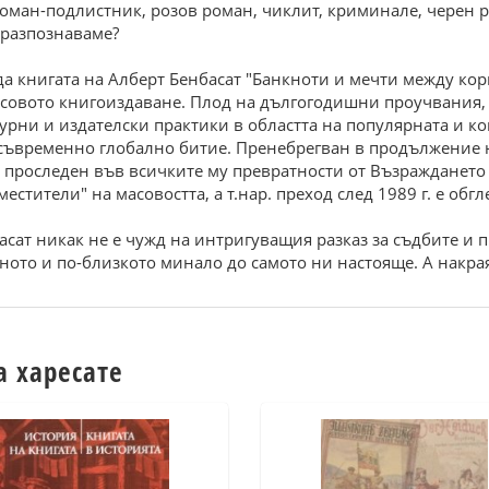
роман-подлистник, розов роман, чиклит, криминале, черен 
 разпознаваме?
жда книгата на Алберт Бенбасат "Банкноти и мечти между кор
масовото книгоиздаване. Плод на дългогодишни проучвания,
турни и издателски практики в областта на популярната и 
съвременно глобално битие. Пренебрегван в продължение н
е проследен във всичките му превратности от Възраждането
стители" на масовостта, а т.нар. преход след 1989 г. е обг
асат никак не е чужд на интригуващия разказ за съдбите и 
чното и по-близкото минало до самото ни настояще. А накр
а харесате