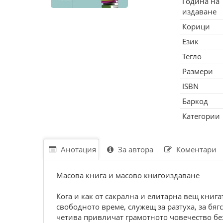
Година на
издаване
Корици
Език
Тегло
Размери
ISBN
Баркод
Категории
Анотация
За автора
Коментари
Масова книга и масово книгоиздаване
Кога и как от сакрална и елитарна вещ книг
свободното време, служещ за разтуха, за бя
четива привличат грамотното човечество без