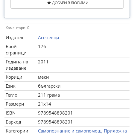
ДОБАВИ В ЛЮБИМИ
Коментари: 0
Издател
Асеневци
Брой
176
страници
Година на
2011
издаване
Корици
меки
Език
български
Тегло
211 грама
Размери
21x14
ISBN
9789548898201
Баркод
9789548898201
Категории
Самопознание и самопомощ
,
Приложна