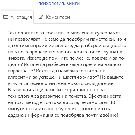
психология
,
Книги
Анотация
Коментари
Технологиите за ефективно мислене и суперпамет
ни позволяват не само да подобрим паметта си, но и
да оптимизираме мисленето, да разберем същността
на много процеси и явления, които ни се случват в
живота. Искате да помните по-лесно, повече и за по-
дълго? Искате да разберете какво пречи на вашето
израстване? Искате да намерите оптимални
алгоритми за успешен и щастлив живот? На вашите
услуги са технологиите на новото хилядолетие!
В тази книга ще намерите принципно нова
технология за развитие на паметта. Ефективността
на този метод е толкова висока, че само след 30
минути встъпително обучение спомнянето на
дадена информация се подобрява почти двойно!