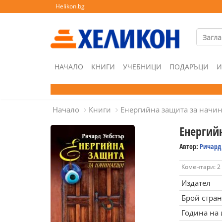
Helikon.bg
НАЧАЛО
КНИГИ
УЧЕБНИЦИ
ПОДАРЪЦИ
И
Начало
Книги
Енергийна защита за начи
Енергий
Автор:
Ричард
Коментари: 2
Издател
Брой стра
Година на