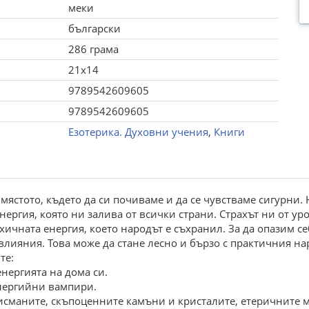
меки
български
286 грама
21x14
9789542609605
9789542609605
Езотерика. Духовни учения
,
Книги
мястото, където да си почиваме и да се чувстваме сигурни.
нергия, която ни залива от всички страни. Страхът ни от ур
ичната енергия, което народът е съхранил. За да опазим себ
влияния. Това може да стане лесно и бързо с практичния н
те:
енергията на дома си.
енергийни вампири.
лисманите, скъпоценните камъни и кристалите, етеричните 