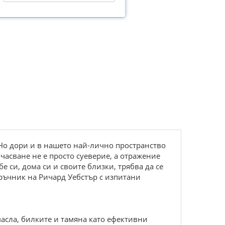
 Но дори и в нашето най-лично пространство
очасване не е просто суеверие, а отражение
е си, дома си и своите близки, трябва да се
аръчник на Ричард Уебстър с изпитани
масла, билките и тамяна като ефективни