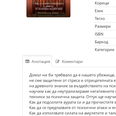
Корици
Език
Тегло
Размери
ISBN
Баркод
Категории
Анотация
Коментари
Домът ни би трябвало да е нашето убежище, 
не сме защитени от стреса и отрицателната е
на древното знание за въздействието на псих
научим как да неутрализираме негативните 
техники за психична защита. Оттук ще научи
Как да подсилите аурата си и да прочистите 
Как да се предпазвате от психични атаки и 
Как да използвате силата на амулетите и та