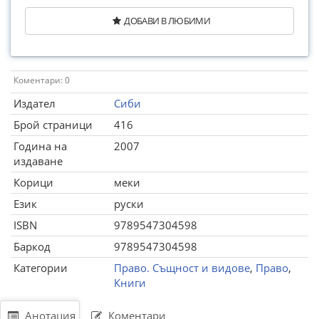
ДОБАВИ В ЛЮБИМИ
Коментари: 0
Издател
Сиби
Брой страници
416
Година на
2007
издаване
Корици
меки
Език
руски
ISBN
9789547304598
Баркод
9789547304598
Категории
Право. Същност и видове
,
Право
,
Книги
Анотация
Коментари