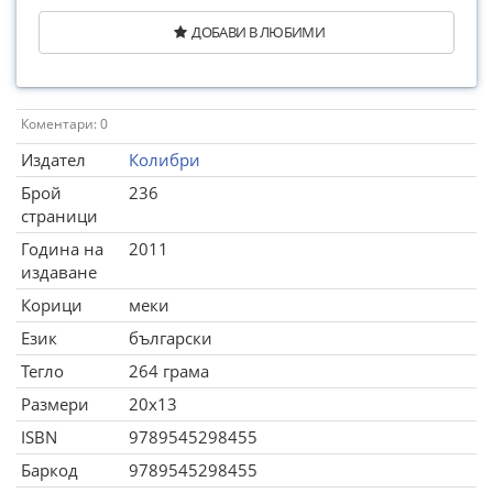
ДОБАВИ В ЛЮБИМИ
Коментари: 0
Издател
Колибри
Брой
236
страници
Година на
2011
издаване
Корици
меки
Език
български
Тегло
264 грама
Размери
20x13
ISBN
9789545298455
Баркод
9789545298455