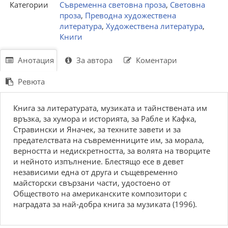
Категории
Съвременна световна проза
,
Световна
проза
,
Преводна художествена
литература
,
Художествена литература
,
Книги
Анотация
За автора
Коментари
Ревюта
Книга за литературата, музиката и тайнствената им
връзка, за хумора и историята, за Рабле и Кафка,
Стравински и Яначек, за техните завети и за
предателствата на съвременниците им, за морала,
верността и недискретността, за волята на творците
и нейното изпълнение. Блестящо есе в девет
независими една от друга и същевременно
майсторски свързани части, удостоено от
Обществото на американските композитори с
наградата за най-добра книга за музиката (1996).