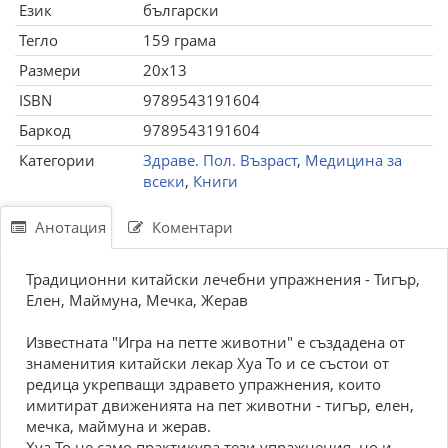
Език
български
Тегло
159 грама
Размери
20x13
ISBN
9789543191604
Баркод
9789543191604
Категории
Здраве. Пол. Възраст
,
Медицина за
всеки
,
Книги
Анотация
Коментари
Традиционни китайски лечебни упражнения - Тигър,
Елен, Маймуна, Мечка, Жерав
Известната "Игра на петте животни" е създадена от
знаменития китайски лекар Хуа То и се състои от
редица укрепващи здравето упражнения, които
имитират движенията на пет животни - тигър, елен,
мечка, маймуна и жерав.
Хуа То не само практикува тези упражнения, но и