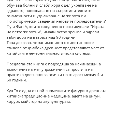
обучава болни и слаби хора с цел укрепване на
здравето, повишаване на съпротивителните
възможности и удължаване на живота им.
По исторически сведения неговите последователи У
Пу и Фан А, които ежедневно практикували "Играта
на петте животни", имали остро зрение и здрави
зъби дори на възраст над 90 години.
Това доказва, че заниманията с животинските
стилове от дълбока древност представляват част от
китайските лечебни гимнастически системи.
Предлаганата книга е подходяща за начинаещи, а
включените в нея упражнения са прости и на
практика достъпни за всички на възраст между 4 и
60 години.
Хуа То e една от най-знаменитите фигури в древната
китайска традиционна медицина, адепт на цигун,
хирург, майстор на акупунктурата.