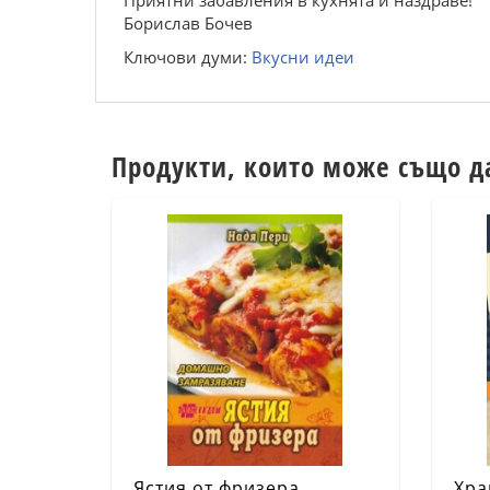
Приятни забавления в кухнята и наздраве!
Борислав Бочев
Ключови думи:
Вкусни идеи
Продукти, които може също д
Ястия от фризера
Хра