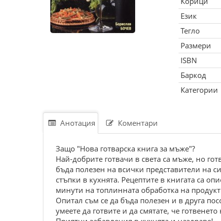
Корици
Език
Тегло
Размери
ISBN
Баркод
Категории
Анотация
Коментари
Защо "Нова готварска книга за мъже"?
Най-добрите готвачи в света са мъже, но гот
бъда полезен на всички представители на си
стъпки в кухнята. Рецептите в книгата са о
минути на топлинната обработка на продукт
Опитал съм се да бъда полезен и в друга по
умеете да готвите и да смятате, че готвенето