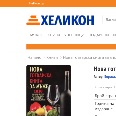
Helikon.bg
НАЧАЛО
КНИГИ
УЧЕБНИЦИ
ПОДАРЪЦИ
И
Начало
Книги
Нова готварска книга за мъ
Нова го
Автор:
Борисл
Коментари: 1
Брой стра
Година на
издаване