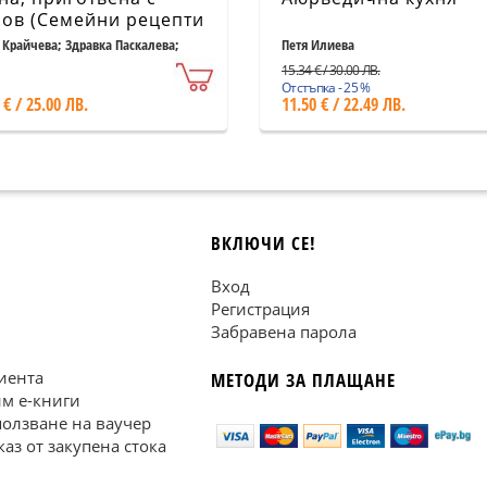
ов (Семейни рецепти
три поколения)
 Крайчева; Здравка Паскалева;
Петя Илиева
н Паскалев
15.34 € / 30.00 ЛВ.
Отстъпка - 25 %
 € / 25.00 ЛВ.
11.50 € / 22.49 ЛВ.
ВКЛЮЧИ СЕ!
Вход
Регистрация
Забравена парола
иента
МЕТОДИ ЗА ПЛАЩАНЕ
им е-книги
ползване на ваучер
каз от закупена стока