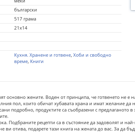
меки
български
517 грама
21x14
Кухня. Хранене и готвене
,
Хоби и свободно
време
,
Книги
вят основно жените. Воден от принципа, че готвенето не е н
лния пол, които обичат хубавата храна и имат желание да 
писани подробно, продуктите са съобразени с предлаганото в
ите.
сока. Подбраните рецепти са в състояние да задоволят и на
 не ви отива, подарете тази книга на жената до вас. За да бъ