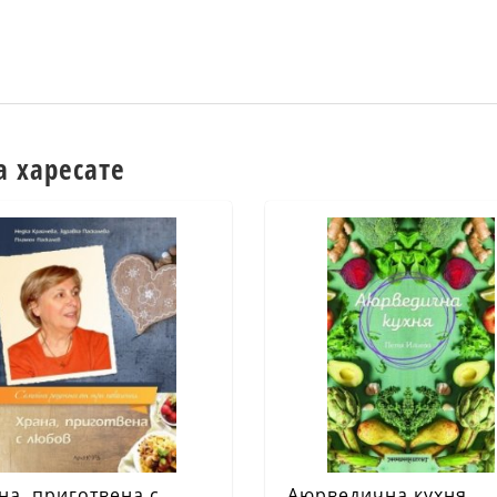
а харесате
на, приготвена с
Аюрведична кухня