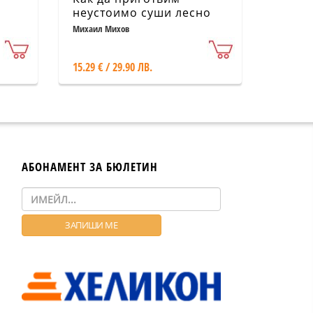
неустоимо суши лесно
бързо и евтино вкъщи
Михаил Михов
15.29 € / 29.90 ЛВ.
АБОНАМЕНТ ЗА БЮЛЕТИН