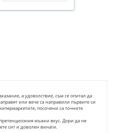
аказание, а удоволствие, съм се опитал да
направят или вече са направили първите си
 хипермаркетите, посочени са точните
й-претенциозния мъжки вкус. Дори да не
дете сит и доволен винаги.