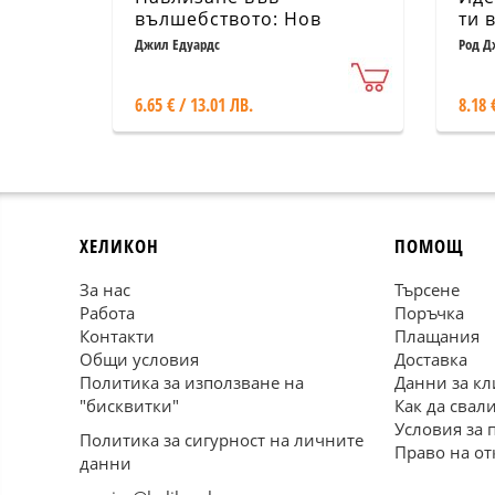
вълшебството: Нов
ти 
подход към
Джил Едуардс
Род Д
всекидневния живот
6.65 € / 13.01 ЛВ.
8.18 
ХЕЛИКОН
ПОМОЩ
За нас
Търсене
Работа
Поръчка
Контакти
Плащания
Общи условия
Доставка
Политика за използване на
Данни за кл
"бисквитки"
Как да свал
Условия за 
Политика за сигурност на личните
Право на от
данни