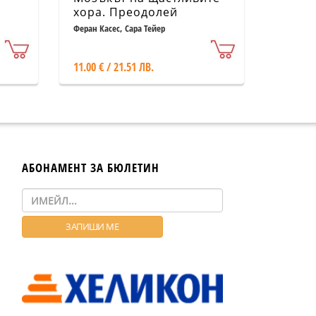
хора. Преодолей
тревожността с помощта
Феран Касес, Сара Тейер
на невронауката
11.00 € / 21.51 ЛВ.
АБОНАМЕНТ ЗА БЮЛЕТИН