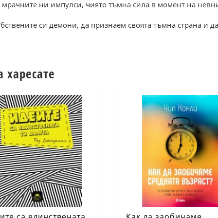
 мрачните ни импулси, чиято тъмна сила в момент на невни
бствените си демони, да признаем своята тъмна страна и да
а харесате
ите са единствената
Как да заобичаме