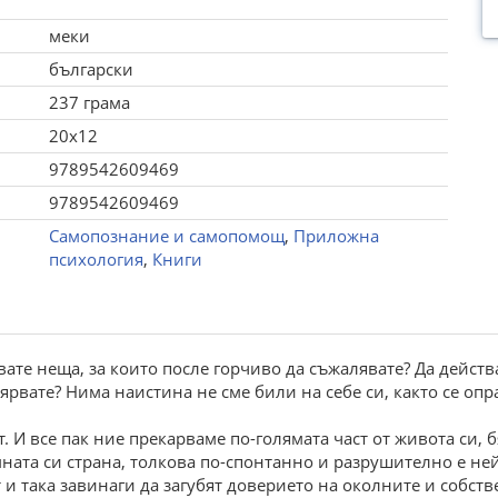
меки
български
237 грама
20x12
9789542609469
9789542609469
Самопознание и самопомощ
,
Приложна
психология
,
Книги
звате неща, за които после горчиво да съжалявате? Да дейст
вярвате? Нима наистина не сме били на себе си, както се опр
. И все пак ние прекарваме по-голямата част от живота си, б
ната си страна, толкова по-спонтанно и разрушително е не
и така завинаги да загубят доверието на околните и собств