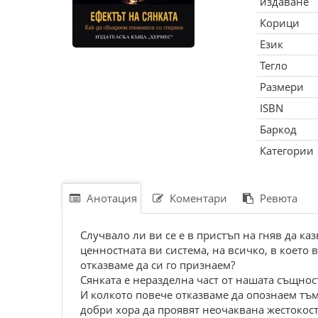
издаване
Корици
Език
Тегло
Размери
ISBN
Баркод
Категории
Анотация
Коментари
Ревюта
Случвало ли ви се е в пристъп на гняв да ка
ценностната ви система, на всичко, в което 
отказваме да си го признаем?
Сянката е неразделна част от нашата същност
И колкото повече отказваме да опознаем тъм
добри хора да проявят неочаквана жестокост 