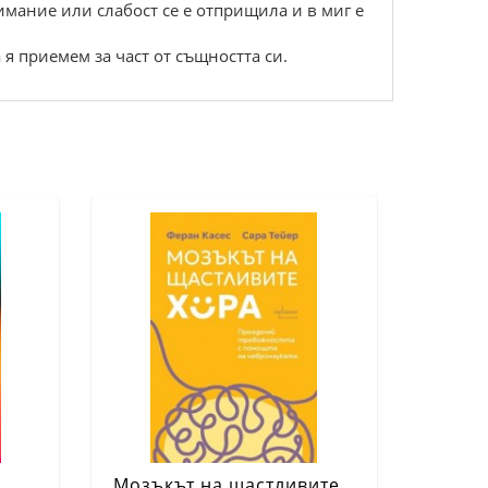
мание или слабост се е отприщила и в миг е
 я приемем за част от същността си.
Мозъкът на щастливите