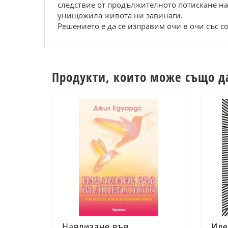
следствие от продължителното потискане на
унищожила живота ни завинаги.
Решението е да се изправим очи в очи със со
Продукти, които може също д
Навлизане във
Иде