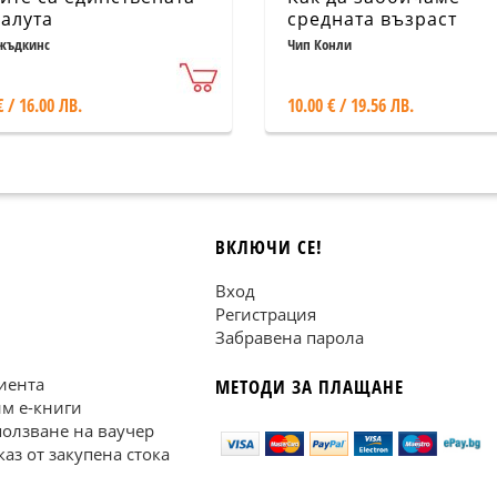
валута
средната възраст
жъдкинс
Чип Конли
€ / 16.00 ЛВ.
10.00 € / 19.56 ЛВ.
ВКЛЮЧИ СЕ!
Вход
Регистрация
Забравена парола
иента
МЕТОДИ ЗА ПЛАЩАНЕ
им е-книги
ползване на ваучер
каз от закупена стока