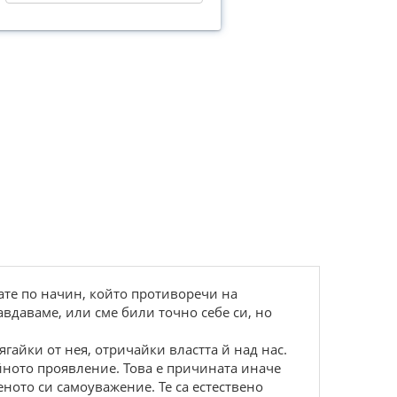
вате по начин, който противоречи на
авдаваме, или сме били точно себе си, но
ягайки от нея, отричайки властта й над нас.
йното проявление. Това е причината иначе
еното си самоуважение. Те са естествено