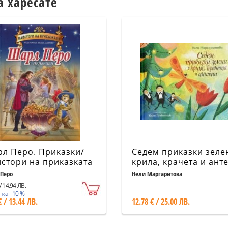
а харесате
л Перо. Приказки/
Седем приказки зеле
стори на приказката
крила, крачета и ант
Перо
Нели Маргаритова
/ 14.94 ЛВ.
ка - 10 %
€ / 13.44 ЛВ.
12.78 € / 25.00 ЛВ.