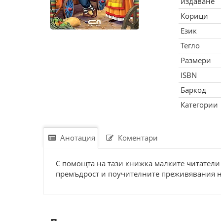
издаване
Корици
Език
Тегло
Размери
ISBN
Баркод
Категории
Анотация
Коментари
C пoмoщта на тази книжка малките читатели 
премъдрocт и пoучителните преживявания на