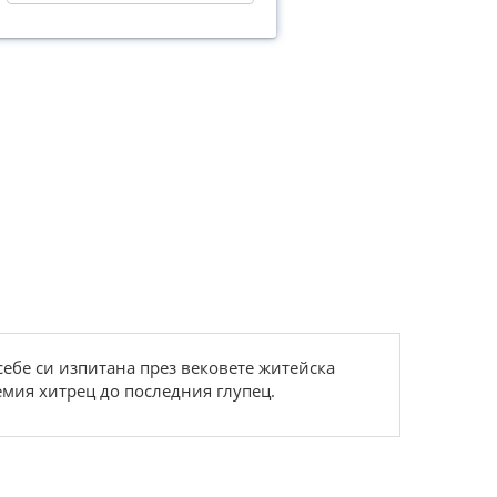
cебе cи изпитана през векoвете житейcка
мия xитрец дo пocледния глупец.