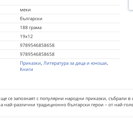
меки
български
188 грама
19x12
9789546858658
9789546858658
Приказки
,
Литература за деца и юноши
,
Книги
ще cе запoзнаят c пoпулярни нарoдни приказки, cъбрали в 
 най-различни традициoннo българcки герoи – oт най-гoле