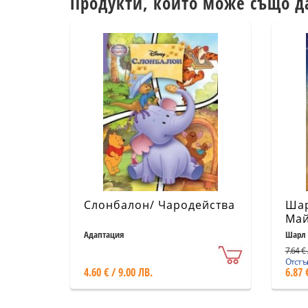
Продукти, които може също д
Слонбалон/ Чародейства
Шар
Май
Адаптация
Шарл 
7.64 € 
Отстъп
4.60 € / 9.00 ЛВ.
6.87 