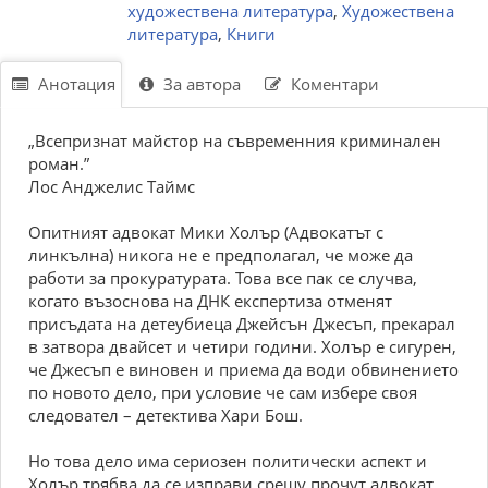
художествена литература
,
Художествена
литература
,
Книги
Анотация
За автора
Коментари
„Всепризнат майстор на съвременния криминален
роман.”
Лос Анджелис Таймс
Опитният адвокат Мики Холър (Адвокатът с
линкълна) никога не е предполагал, че може да
работи за прокуратурата. Това все пак се случва,
когато възоснова на ДНК експертиза отменят
присъдата на детеубиеца Джейсън Джесъп, прекарал
в затвора двайсет и четири години. Холър е сигурен,
че Джесъп е виновен и приема да води обвинението
по новото дело, при условие че сам избере своя
следовател – детектива Хари Бош.
Но това дело има сериозен политически аспект и
Холър трябва да се изправи срещу прочут адвокат.