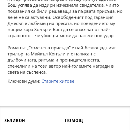
Бош успява да издири изчезнала свидетелка, чиито
показания са били решаващи за първата присъда, но
вече не са актуални. Освободеният под гаранция
Джесъп е любимец на пресата, но поведението му
нощем кара Холър и Бош да се опасяват от най-
страшното – че убиецът може да нанесе нов удар.
Романът „Отменена присъда” е най-безпощадният
трилър на Майкъл Конъли и е написан с
дълбочината, ритъма и проницателността,
спечелили на този автор най-големите награди в
света на съспенса.
Ключови думи:
Старите хитове
ХЕЛИКОН
ПОМОЩ