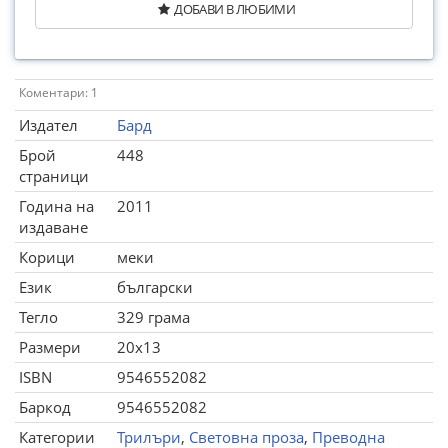
ДОБАВИ В ЛЮБИМИ
Коментари: 1
Издател
Бард
Брой
448
страници
Година на
2011
издаване
Корици
меки
Език
български
Тегло
329 грама
Размери
20x13
ISBN
9546552082
Баркод
9546552082
Категории
Трилъри
,
Световна проза
,
Преводна