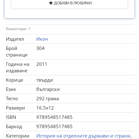
ДОБАВИ В ЛЮБИМИ
Коментари: 1
Издател
Икон
Брой
304
страници
Година на
2011
издаване
Корици
твърди
Език
български
Тегло
292 грама
Размери
16.5x12
ISBN
9789548517485
Баркод
9789548517485
Категории
История на отделните държави и страни
,