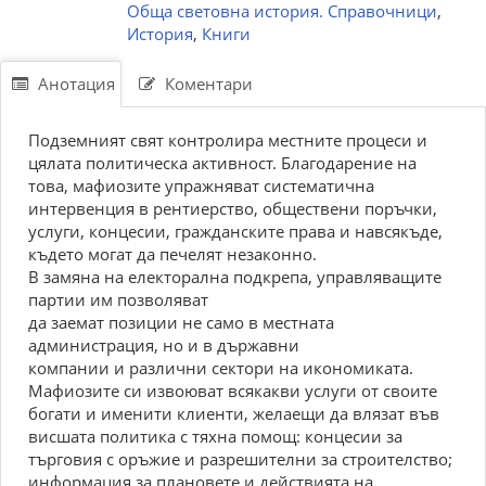
Обща световна история. Справочници
,
История
,
Книги
Анотация
Коментари
Подземният свят контролира местните процеси и
цялата политическа активност. Благодарение на
това, мафиозите упражняват систематична
интервенция в рентиерство, обществени поръчки,
услуги, концесии, гражданските права и навсякъде,
където могат да печелят незаконно.
В замяна на електорална подкрепа, управляващите
партии им позволяват
да заемат позиции не само в местната
администрация, но и в държавни
компании и различни сектори на икономиката.
Мафиозите си извоюват всякакви услуги от своите
богати и именити клиенти, желаещи да влязат във
висшата политика с тяхна помощ: концесии за
търговия с оръжие и разрешителни за строителство;
информация за плановете и действията на