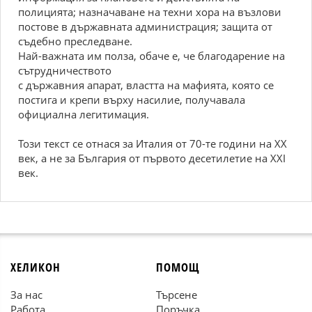
полицията; назначаване на техни хора на възлови
постове в държавната администрация; защита от
съдебно преследване.
Най-важната им полза, обаче е, че благодарение на
сътрудничеството
с държавния апарат, властта на мафията, която се
постига и крепи върху насилие, получавала
официална легитимация.
Този текст се отнася за Италия от 70-те години на XX
век, а не за България от първото десетилетие на XXI
век.
ХЕЛИКОН
ПОМОЩ
За нас
Търсене
Работа
Поръчка