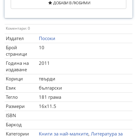
ДОБАВИ В ЛЮБИМИ
Коментари: 0
Издател
Посоки
Брой
10
страници
Година на
2011
издаване
Корици
твърди
Език
български
Тегло
181 грама
Размери
16x11.5
ISBN
Баркод
Категории
Книги за най-малките
,
Литература за