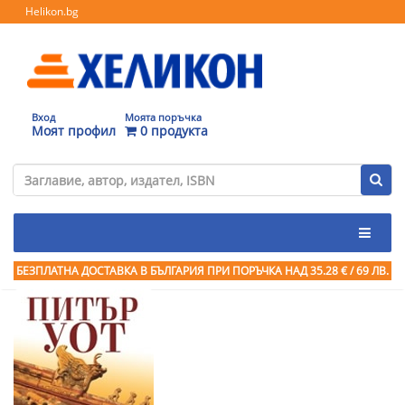
Helikon.bg
Вход
Моята поръчка
Моят профил
0 продукта
БЕЗПЛАТНА ДОСТАВКА В БЪЛГАРИЯ ПРИ ПОРЪЧКА
НАД 35.28 € / 69 ЛВ.