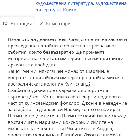
художествена литература
,
Художествена
литература
,
Книги
Анотация
Коментари
Началото на двайсети век. След столетия на застой и
преследване на тайните общества се разразяват
събития, които безвъзвратно ще променят
историята на великата империя. Спящият китайски
дракон се е пробудил...
Защо Тън Чи, някогашен монах от Шаолин, е
изпратен от китайския император на тайна мисия в
австралийската колония Куинсланд?
Съдбата отдавна го е свързала с колоритния
търговец Джон Уонг, чиито легендарни подвизи са
част от куинсландския фолклор. Джон е в неведение
за съдбата на дъщеря си Наоми, която се намира в
Пекин. А по улиците на Пекин се водят битки между
въстаниците, наричани Боксьори, и силите на
императора. Заедно с Тън Чи и сина си Андрю,
студент по медицина в Единбург, Джон се впуска в