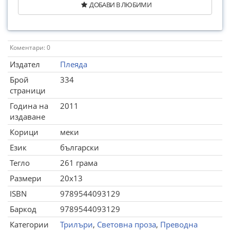
ДОБАВИ В ЛЮБИМИ
Коментари: 0
Издател
Плеяда
Брой
334
страници
Година на
2011
издаване
Корици
меки
Език
български
Тегло
261 грама
Размери
20x13
ISBN
9789544093129
Баркод
9789544093129
Категории
Трилъри
,
Световна проза
,
Преводна