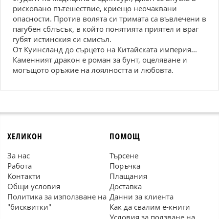
рисковано пътешествие, криещо неочаквани
опасности. Против волята си тримата са въвлечени в
пагубен сблъсък, в който понятията приятел и враг
губят истинския си смисъл.
От Куинсланд до сърцето на Китайската империя...
Каменният дракон е роман за бунт, оцеляване и
могъщото оръжие на лоялността и любовта.
ХЕЛИКОН
ПОМОЩ
За нас
Търсене
Работа
Поръчка
Контакти
Плащания
Общи условия
Доставка
Политика за използване на
Данни за клиента
"бисквитки"
Как да свалим е-книги
Условия за ползване на