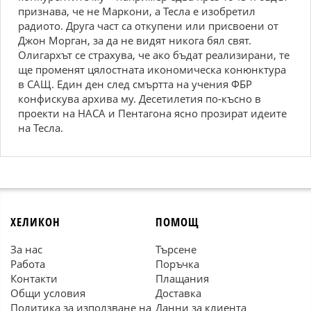
признава, че не Маркони, а Тесла е изобретил
радиото. Друга част са откупени или присвоени от
Джон Морган, за да не видят никога бял свят.
Олигархът се страхува, че ако бъдат реализирани, те
ще променят цялостната икономическа конюнктура
в САЩ. Един ден след смъртта на учения ФБР
конфискува архива му. Десетилетия по-късно в
проекти на НАСА и Пентагона ясно прозират идеите
на Тесла.
ХЕЛИКОН
ПОМОЩ
За нас
Търсене
Работа
Поръчка
Контакти
Плащания
Общи условия
Доставка
Политика за използване на
Данни за клиента