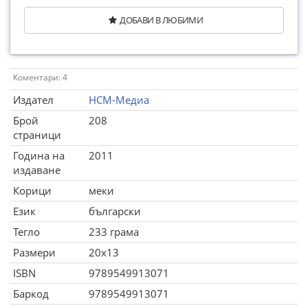
ДОБАВИ В ЛЮБИМИ
Коментари: 4
Издател
НСМ-Медиа
Брой
208
страници
Година на
2011
издаване
Корици
меки
Език
български
Тегло
233 грама
Размери
20x13
ISBN
9789549913071
Баркод
9789549913071