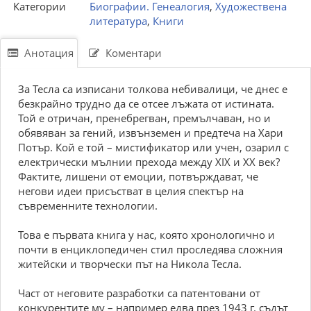
Категории
Биографии. Генеалогия
,
Художествена
литература
,
Книги
Анотация
Коментари
За Тесла са изписани толкова небивалици, че днес е
безкрайно трудно да се отсее лъжата от истината.
Той е отричан, пренебрегван, премълчаван, но и
обявяван за гений, извънземен и предтеча на Хари
Потър. Кой е той – мистификатор или учен, озарил с
електрически мълнии прехода между ХІХ и ХХ век?
Фактите, лишени от емоции, потвърждават, че
негови идеи присъстват в целия спектър на
съвременните технологии.
Това е първата книга у нас, която хронологично и
почти в енциклопедичен стил проследява сложния
житейски и творчески път на Никола Тесла.
Част от неговите разработки са патентовани от
конкурентите му – например едва през 1943 г. съдът