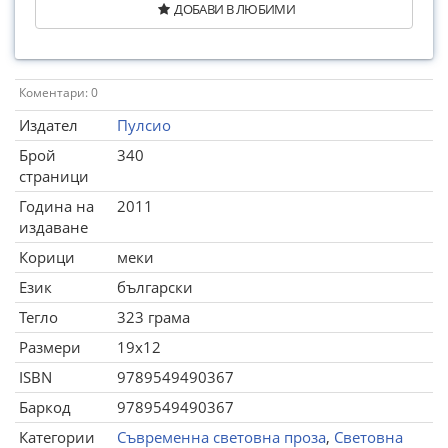
ДОБАВИ В ЛЮБИМИ
Коментари: 0
Издател
Пулсио
Брой
340
страници
Година на
2011
издаване
Корици
меки
Език
български
Тегло
323 грама
Размери
19x12
ISBN
9789549490367
Баркод
9789549490367
Категории
Съвременна световна проза
,
Световна