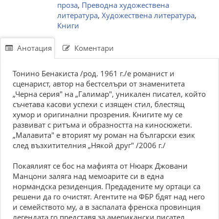
проза
,
Преводна художествена
литература
,
Художествена литература
,
Книги
Анотация
Коментари
Тонино Бенакиста /род. 1961 г./е романист и
сценарист, автор на бестселъри от знаменитета
„Черна серия" на „Галимар", уникален писател, който
съчетава касови успехи с изящен стил, блестящ
хумор и оригинални прозрения. Книгите му се
развиват с ритъма и образността на киносюжети.
„Малавита" е вторият му роман на български език
след възхитителния „Някой друг" /2006 г./
Покаялият се бос на мафията от Нюарк Джовани
Манцони заляга над мемоарите си в една
нормандска резиденция. Предадените му ортаци са
решени да го очистят. Агентите на ФБР бдят над него
и семейството му, а в заспалата френска провинция
легендата го представя за американски писател.